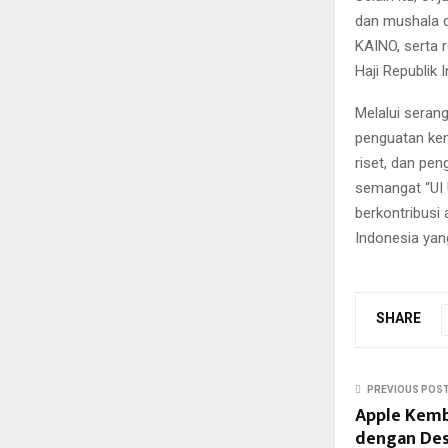
dan mushala d
KAINO, serta 
Haji Republik 
Melalui seran
penguatan kema
riset, dan p
semangat “UI U
berkontribus
Indonesia yan
SHARE
PREVIOUS POS
Apple Kemb
dengan Desa