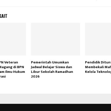
KAIT
PN Veteran
Pemerintah Umumkan
Pendidik Ditun
 Magang di BPN
Jadwal Belajar Siswa dan
Membekali Mah
lam Ilmu Hukum
Libur Sekolah Ramadhan
Kelola Teknolog
rasi
2026