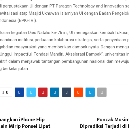
i perpustakaan UI dengan PT Paragon Technology and Innovation s
revitalisasi atap Masjid Ukhuwah Islamiyah UI dengan Badan Pengelo
Indonesia (BPKH RI).
gkaian kegiatan Dies Natalis ke-76 ini, UI menegaskan kembali fokus
ndirian institusi, perluasan kolaborasi strategis, serta penyediaan 
engabdian masyarakat yang memberikan dampak nyata. Dengan meng
nggul Impactful: Fondasi Mandiri, Akselerasi Dampak”, universitas i
i aktif dalam menjawab tantangan pembangunan nasional dan mewuj
g berkelanjutan.
0
T
angkan iPhone Flip
Puncak Musim
in Mirip Ponsel Lipat
Diprediksi Terjadi di