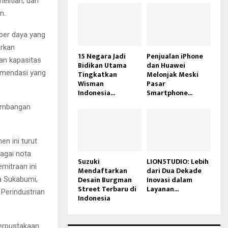
elitian, dan
n.
ber daya yang
arkan
15 Negara Jadi
Penjualan iPhone
an kapasitas
Bidikan Utama
dan Huawei
omendasi yang
Tingkatkan
Melonjak Meski
Wisman
Pasar
Indonesia...
Smartphone...
gembangan
n ini turut
agai nota
Suzuki
LION5TUDIO: Lebih
mitraan ini
Mendaftarkan
dari Dua Dekade
Desain Burgman
Inovasi dalam
a Sukabumi,
Street Terbaru di
Layanan...
 Perindustrian
Indonesia
perpustakaan