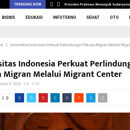
rupsi Pengadaan…
Presiden Prabowo Menunjuk Sudaryono
i
TRENDING NOW
BISNIS
EDUKASI
INFOTEKNO
SEHAT
OTO
si
Universitas Indonesia Perkuat Perlindungan Pekerja Migran Melalui Migr
sitas Indonesia Perkuat Perlindun
a Migran Melalui Migrant Center
bruari 3, 2026
0
13
0