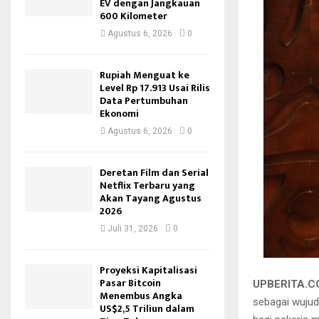
EV dengan Jangkauan
600 Kilometer
Agustus 6, 2026
0
Rupiah Menguat ke
Level Rp 17.913 Usai Rilis
Data Pertumbuhan
Ekonomi
Agustus 6, 2026
0
Deretan Film dan Serial
Netflix Terbaru yang
Akan Tayang Agustus
2026
Juli 31, 2026
0
Proyeksi Kapitalisasi
Pasar Bitcoin
UPBERITA.
Menembus Angka
sebagai wuju
US$2,5 Triliun dalam