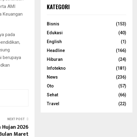
KATEGORI
erta AMI
la Keuangan
Bisnis
(153)
Edukasi
(40)
nya pada
English
(1)
pendidikan,
usung
Headline
(166)
ni berupaya
Hiburan
(24)
udkan
Infotekno
(181)
News
(236)
Oto
(57)
Sehat
(66)
Travel
(22)
NEXT POST
 Hujan 2026
 Bulan Maret