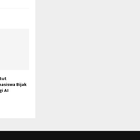
tut
asiswa Bijak
i AI