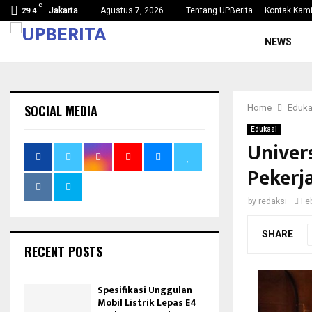
C
mi…
Kejaksaan Agung Tetapkan Lima Tersangka Ko
Jakarta
Agustus 7, 2026
Tentang UPBerita
Kontak Kam
29.4
NEWS
SOCIAL MEDIA
Home
Eduka
Edukasi
Univer
Pekerj
by
redaksi
Fe
SHARE
RECENT POSTS
Spesifikasi Unggulan
Mobil Listrik Lepas E4