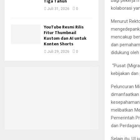
bagi pekerja m
Tiga Tahun
kolaborasi ya
Juli 31, 2026
0
Menurut Rekto
YouTube Resmi Rilis
mengedepankan
Fitur Thumbnail
mencakup berb
Kustom dan AI untuk
Konten Shorts
dan pemahama
Juli 29, 2026
0
didukung oleh 
“Pusat (Migra
kebijakan dan 
Peluncuran Mi
dimanfaatkan 
kesepahaman (
melibatkan Me
Pemerintah Pro
dan Perdagang
Selain itu, U