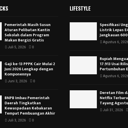
ICKS
LIFESTYLE
Pemerintah Masih Susun
Spesifikasi Un
Aturan Pelibatan Kantin
Listrik Lepas 
Sekolah dalam Program
Jangkauan 600
Makan Bergizi Gratis
Agustus 6, 202
Juli 5, 2026
0
Rupiah Menguat
Gaji ke-13 PPPK Cair Mulai 2
17.913 Usai Rili
Juni 2026 Lengkap dengan
Pertumbuhan 
Komponennya
Agustus 6, 202
Juni 3, 2026
0
Deretan Film d
BNPB Imbau Pemerintah
Netflix Terbar
Daerah Tingkatkan
Tayang Agustu
Kewaspadaan Kebakaran
Juli 31, 2026
Tempat Pembuangan Akhir
Juli 3, 2026
0