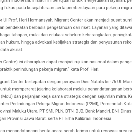
igran Indonesia. Inisiatif ini bertujuan untuk menyediakan layanan, pen
ng fokus pada kesejahteraan serta pemberdayaan para pekerja migra
r UI Prof. Heri Hermansyah, Migrant Center akan menjadi pusat sum
 pendekatan berbasis pengetahuan dan riset. Layanan yang ditaw
agai tahapan, mulai dari edukasi sebelum keberangkatan, peningkat
n hukum, hingga advokasi kebijakan strategis dan penyusunan rek
data akurat.
n Centre) ini diharapkan dapat menjadi rujukan nasional dalam pen
praktik perlindungan pekerja migran,” kata Prof. Heri.
grant Center bertepatan dengan perayaan Dies Natalis ke-76 UI. Mome
untuk mempererat jejaring kolaborasi melalui penandatanganan berb
MoU) dan perjanjian kerja sama strategis dengan sejumlah mitra. Ke
nteri Perlindungan Pekerja Migran Indonesia (P2MI), Pemerintah Kot
vinsi Maluku Utara, PT SMI, PLN, BTN, BJB, Bank Mandiri, BNI, Dinas
an Provinsi Jawa Barat, serta PT Erha Kalibrasi Indonesia.
I juga menandatangani berita acara serah terima untuk renovasi area 