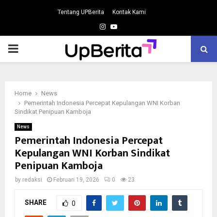
Tentang UPBerita
Kontak Kami
Instagram
Youtube
PRIMARY
MENU
Home
News
Pemerintah Indonesia Percepat Kepulangan WNI Korban
Sindikat Penipuan Kamboja
News
Pemerintah Indonesia Percepat
Kepulangan WNI Korban Sindikat
Penipuan Kamboja
by
redaksi
Februari 19, 2026
0
23
SHARE
0