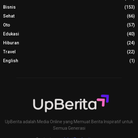
Bisnis
(153)
Sehat
(66)
Oto
(57)
Edukasi
(40)
Hiburan
(24)
Travel
(22)
English
(1)
UpBerita adalah Media Online yang Memuat Berita Inspiratif untuk
Semua Generasi