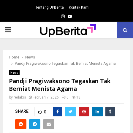
Tentang UPBerita
Kontak Kami
Instagram
Youtube
PRIMARY
MENU
Home
News
Pandji Pragiwaksono Tegaskan Tak Berniat Menista Agama
News
Pandji Pragiwaksono Tegaskan Tak
Berniat Menista Agama
by
redaksi
Februari 7, 2026
0
18
SHARE
0