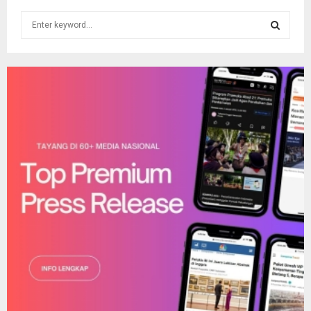
S
e
a
S
r
c
E
h
f
A
o
r
R
:
C
H