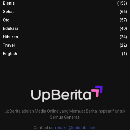
Bisnis
(153)
Sehat
(66)
Oto
(57)
Edukasi
(40)
Hiburan
(24)
Travel
(22)
English
(1)
UpBerita adalah Media Online yang Memuat Berita Inspiratif untuk
Semua Generasi
Contact us:
redaksi@upberita.com