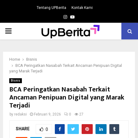
Tentang UPBerita
Kontak Kami
Instagram
Youtube
PRIMARY
MENU
Home
Bisnis
BCA Peringatkan Nasabah Terkait Ancaman Penipuan Digital
yang Marak Terjadi
Bisnis
BCA Peringatkan Nasabah Terkait
Ancaman Penipuan Digital yang Marak
Terjadi
by
redaksi
Februari 9, 2026
0
27
SHARE
0