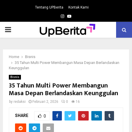
Tentang UPBerita
Kontak Kami
Instagram
Youtube
PRIMARY
MENU
Home
Bisnis
35 Tahun Multi Power Membangun Masa Depan Berlandaskan
Keunggulan
Bisnis
35 Tahun Multi Power Membangun
Masa Depan Berlandaskan Keunggulan
by
redaksi
Februari 2, 2026
0
16
SHARE
0