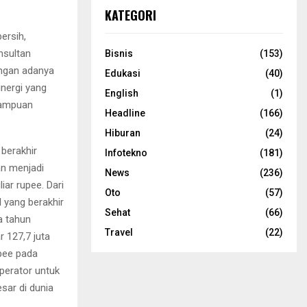
KATEGORI
ersih,
nsultan
Bisnis
(153)
engan adanya
Edukasi
(40)
inergi yang
English
(1)
mampuan
Headline
(166)
Hiburan
(24)
berakhir
Infotekno
(181)
an menjadi
News
(236)
iar rupee. Dari
Oto
(57)
 yang berakhir
Sehat
(66)
a tahun
Travel
(22)
 127,7 juta
upee pada
operator untuk
sar di dunia