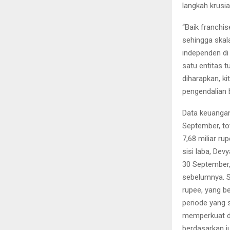
langkah krusi
“Baik franchi
sehingga skal
independen di
satu entitas t
diharapkan, 
pengendalian b
Data keuangan
September, to
7,68 miliar ru
sisi laba, De
30 September,
sebelumnya. S
rupee, yang b
periode yang s
memperkuat da
berdasarkan j