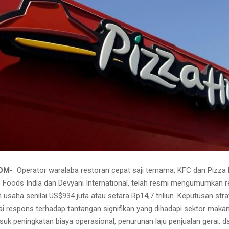
COM-
Operator waralaba restoran cepat saji ternama, KFC dan Pizza H
e Foods India dan Devyani International, telah resmi mengumumkan 
saha senilai US$934 juta atau setara Rp14,7 triliun. Keputusan strat
ai respons terhadap tantangan signifikan yang dihadapi sektor makan
asuk peningkatan biaya operasional, penurunan laju penjualan gerai, 