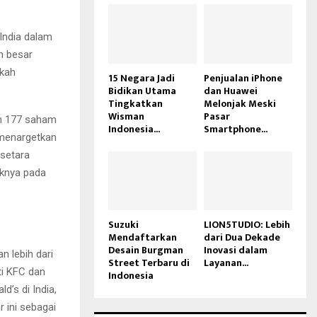
India dalam
n besar
gkah
15 Negara Jadi
Penjualan iPhone
Bidikan Utama
dan Huawei
Tingkatkan
Melonjak Meski
Wisman
Pasar
an 177 saham
Indonesia...
Smartphone...
 menargetkan
 setara
aknya pada
Suzuki
LION5TUDIO: Lebih
Mendaftarkan
dari Dua Dekade
Desain Burgman
Inovasi dalam
 lebih dari
Street Terbaru di
Layanan...
ti KFC dan
Indonesia
’s di India,
 ini sebagai