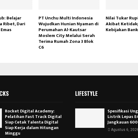
ub: Belajar
PT Unchu Multi Indonesia
Nilai Tukar Ru
 Ribet, Dari
Wujudkan Hunian Nyaman di
Akibat Ketidak
 Emas
Perumahan Al-Kautsar
Kebijakan Bank
Moslem City Melalui Serah
Terima Rumah Zona 3 Blok
C6
ICKS
LIFESTYLE
Rocket Digital Academy:
Spesifikasi Un
Pelatihan Fast Track Digital
Listrik Lepas 
Siap Cetak Talenta Digital
Jangkauan 600
Siap Kerja dalam Hitungan
Agustus 6, 202
Minggu