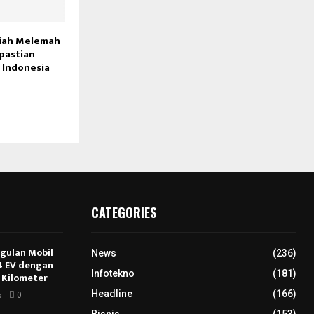
piah Melemah
pastian
 Indonesia
CATEGORIES
ggulan Mobil
News
(236)
E4 EV dengan
Infotekno
(181)
 Kilometer
Headline
(166)
6
0