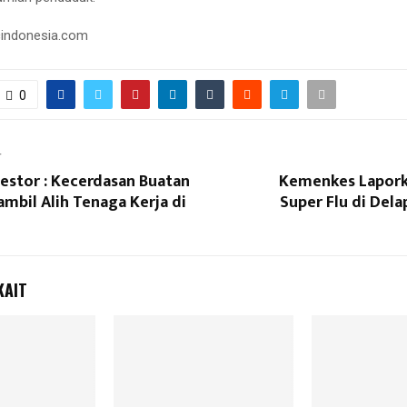
cindonesia.com
0
T
vestor : Kecerdasan Buatan
Kemenkes Lapork
mbil Alih Tenaga Kerja di
Super Flu di Dela
KAIT