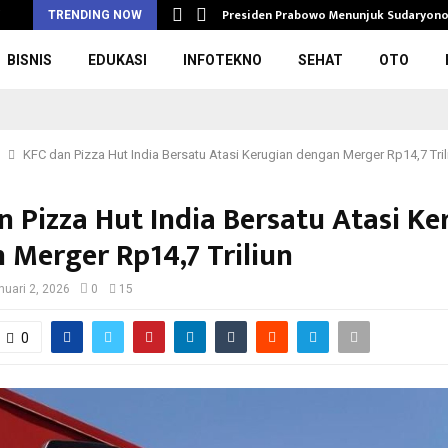
rupsi Pengadaan…
Presiden Prabowo Menunjuk Sudaryono
i
TRENDING NOW
BISNIS
EDUKASI
INFOTEKNO
SEHAT
OTO
KFC dan Pizza Hut India Bersatu Atasi Kerugian dengan Merger Rp14,7 Tril
n Pizza Hut India Bersatu Atasi Ke
 Merger Rp14,7 Triliun
nuari 2, 2026
0
15
0