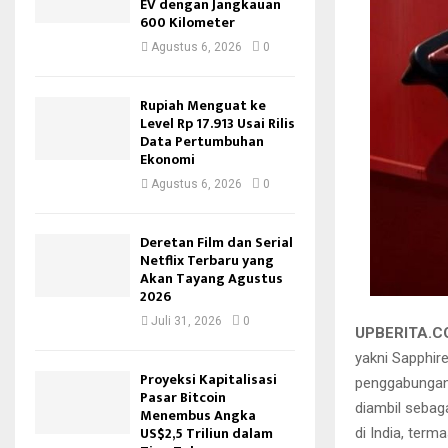
EV dengan Jangkauan
600 Kilometer
Agustus 6, 2026
0
Rupiah Menguat ke
Level Rp 17.913 Usai Rilis
Data Pertumbuhan
Ekonomi
Agustus 6, 2026
0
Deretan Film dan Serial
Netflix Terbaru yang
Akan Tayang Agustus
2026
Juli 31, 2026
0
UPBERITA.
yakni Sapphir
Proyeksi Kapitalisasi
penggabungan u
Pasar Bitcoin
diambil sebag
Menembus Angka
US$2,5 Triliun dalam
di India, term