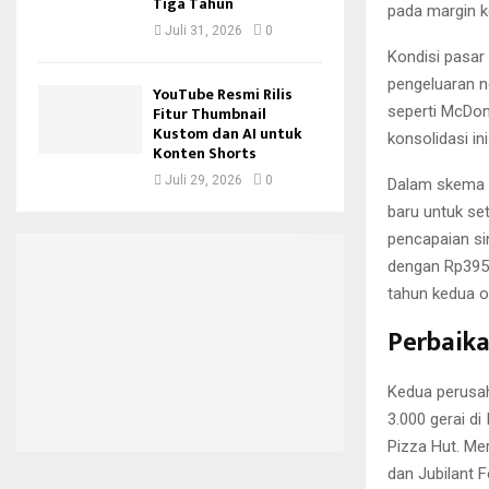
Tiga Tahun
pada margin k
Juli 31, 2026
0
Kondisi pasar
pengeluaran n
YouTube Resmi Rilis
Fitur Thumbnail
seperti McDon
Kustom dan AI untuk
konsolidasi ini
Konten Shorts
Juli 29, 2026
0
Dalam skema m
baru untuk se
pencapaian sin
dengan Rp395 
tahun kedua o
Perbaika
Kedua perusah
3.000 gerai d
Pizza Hut. Me
dan Jubilant 