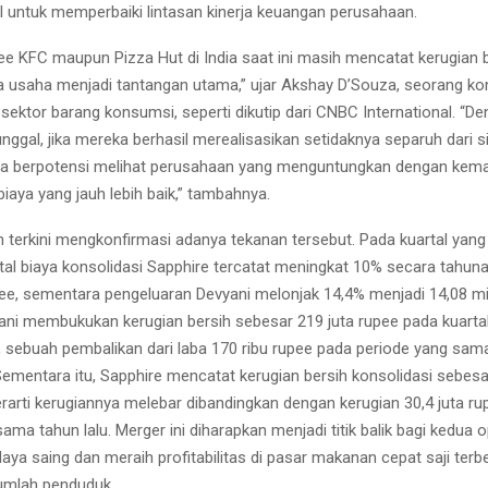
al untuk memperbaiki lintasan kinerja keuangan perusahaan.
see KFC maupun Pizza Hut di India saat ini masih mencatat kerugian b
a usaha menjadi tantangan utama,” ujar Akshay D’Souza, seorang ko
 sektor barang konsumsi, seperti dikutip dari CNBC International. “D
unggal, jika mereka berhasil merealisasikan setidaknya separuh dari s
kita berpotensi melihat perusahaan yang menguntungkan dengan ke
iaya yang jauh lebih baik,” tambahnya.
 terkini mengkonfirmasi adanya tekanan tersebut. Pada kuartal yang 
tal biaya konsolidasi Sapphire tercatat meningkat 10% secara tahun
pee, sementara pengeluaran Devyani melonjak 14,4% menjadi 14,08 mil
vyani membukukan kerugian bersih sebesar 219 juta rupee pada kuartal
 sebuah pembalikan dari laba 170 ribu rupee pada periode yang sam
ementara itu, Sapphire mencatat kerugian bersih konsolidasi sebesar
erarti kerugiannya melebar dibandingkan dengan kerugian 30,4 juta r
ama tahun lalu. Merger ini diharapkan menjadi titik balik bagi kedua 
ya saing dan meraih profitabilitas di pasar makanan cepat saji terbe
umlah penduduk.