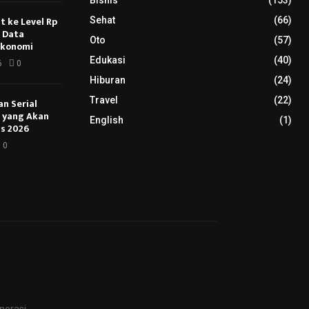
Bisnis
(153)
 ke Level Rp
Sehat
(66)
s Data
Oto
(57)
Ekonomi
Edukasi
(40)
6
0
Hiburan
(24)
Travel
(22)
an Serial
u yang Akan
English
(1)
s 2026
0