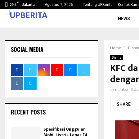
C
mi…
Kejaksaan Agung Tetapkan Lima Tersangka Ko
Jakarta
Agustus 7, 2026
Tentang UPBerita
Kontak Kam
29.4
NEWS
SOCIAL MEDIA
Home
Bisnis
Bisnis
KFC da
dengan
by
redaksi
Ja
SHARE
RECENT POSTS
Spesifikasi Unggulan
Mobil Listrik Lepas E4