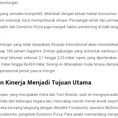
euntungan.
 yang semakin kompetitif, ditambah dengan kehati-hatian konsumen 
on-esensial, turut memperburuk situasi. Persaingan ketat dari pemai
ald’s dan Domino’s Pizza juga menjadi faktor pendorong di balik lan
.
erger yang telah disepakati, Devyani International akan menerbitk
tiap 100 saham Sapphire. Entitas gabungan yang terbentuk nantinya
ergi tahunan sebesar 2,1 hingga 2,25 miliar rupee, yang diperkirakan
miliar hingga Rp424 miliar. Sinergi ini diharapkan mulai terasa damp
perasional penuh pasca-merger.
n Kinerja Menjadi Tujuan Utama
aan, yang merupakan mitra dari Yum Brands, saat ini mengoperasikan
i India dan beberapa negara lain, mencakup merek-merek ikonik seper
reka bersaing langsung dengan Westlife Foodworld, operator McDonald
Foodworks, pengelola Domino’s Pizza. Para analis memandang merger