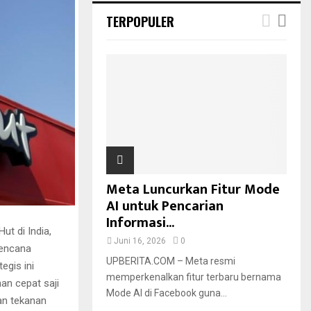
TERPOPULER
Meta Luncurkan Fitur Mode
AI untuk Pencarian
Informasi...
ut di India,
Juni 16, 2026
0
rencana
UPBERITA.COM – Meta resmi
egis ini
memperkenalkan fitur terbaru bernama
an cepat saji
Mode AI di Facebook guna...
dan tekanan