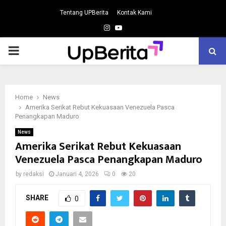
Tentang UPBerita
Kontak Kami
Instagram
Youtube
PRIMARY
MENU
Home
News
Amerika Serikat Rebut Kekuasaan Venezuela Pasca
Penangkapan Maduro
News
Amerika Serikat Rebut Kekuasaan
Venezuela Pasca Penangkapan Maduro
by
redaksi
Januari 4, 2026
0
20
SHARE
0