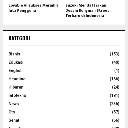
Lovable AI Sukses Meraih 8
Suzuki Mendaftarkan
Juta Pengguna
Desain Burgman Street
Terbaru di Indonesia
KATEGORI
Bisnis
(153)
Edukasi
(40)
English
(1)
Headline
(166)
Hiburan
(24)
Infotekno
(181)
News
(236)
Oto
(57)
Sehat
(66)