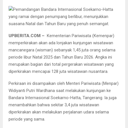
UPBERITA.COM –
Kementerian Pariwisata (Kemenpar)
memperkirakan akan ada lonjakan kunjungan wisatawan
mancanegara (wisman) sebanyak 1,45 juta orang selama
periode libur Natal 2025 dan Tahun Baru 2026. Angka ini
merupakan bagian dari total pergerakan wisatawan yang
diperkirakan mencapai 128 juta wisatawan nusantara.
Perkiraan ini disampaikan oleh Menteri Pariwisata (Menpar)
Widiyanti Putri Wardhana saat melakukan kunjungan ke
Bandara Internasional Soekarno-Hatta, Tangerang. Ia juga
menambahkan bahwa sekitar 3,4 juta wisatawan
diperkirakan akan melakukan perjalanan udara selama
periode yang sama.