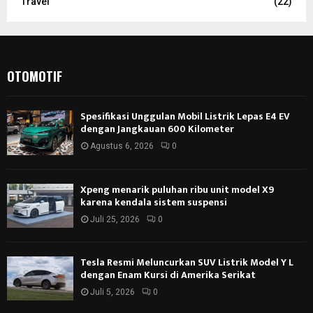
Travel
(22)
OTOMOTIF
Spesifikasi Unggulan Mobil Listrik Lepas E4 EV
dengan Jangkauan 600 Kilometer
Agustus 6, 2026
0
Xpeng menarik puluhan ribu unit model X9
karena kendala sistem suspensi
Juli 25, 2026
0
Tesla Resmi Meluncurkan SUV Listrik Model Y L
dengan Enam Kursi di Amerika Serikat
Juli 5, 2026
0