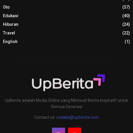
Oto
(57)
Edukasi
(40)
Hiburan
(24)
Travel
(22)
English
(1)
UpBerita adalah Media Online yang Memuat Berita Inspiratif untuk
Semua Generasi
Contact us:
redaksi@upberita.com