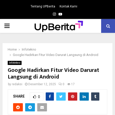
Tentang UPBerita
Kontak Kami
Instagram
Youtube
PRIMARY
MENU
Home
Infotekno
Google Hadirkan Fitur Video Darurat Langsung di Android
Infotekno
Google Hadirkan Fitur Video Darurat
Langsung di Android
by
redaksi
Desember 12, 2025
0
17
SHARE
0