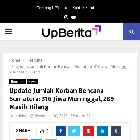
Tentang UPBerita
Kontak Kami
Instagram
Youtube
PRIMARY
MENU
Home
Headline
Update Jumlah Korban Bencana Sumatera: 316 Jiwa Meninggal,
289 Masih Hilang
Headline
News
Update Jumlah Korban Bencana
Sumatera: 316 Jiwa Meninggal, 289
Masih Hilang
by
redaksi
November 30, 2025
0
22
SHARE
0