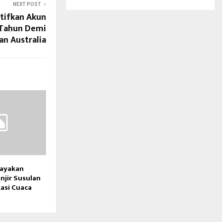
NEXT POST
tifkan Akun
 Tahun Demi
n Australia
ayakan
jir Susulan
kasi Cuaca