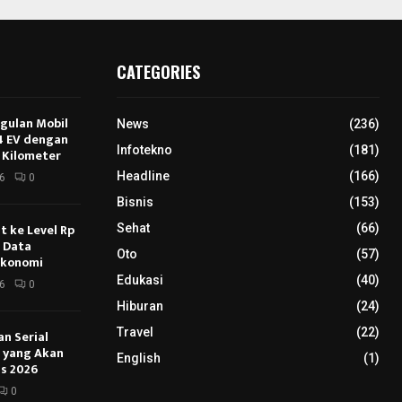
CATEGORIES
ggulan Mobil
News
(236)
E4 EV dengan
Infotekno
(181)
 Kilometer
Headline
(166)
6
0
Bisnis
(153)
 ke Level Rp
Sehat
(66)
s Data
Oto
(57)
Ekonomi
Edukasi
(40)
6
0
Hiburan
(24)
Travel
(22)
an Serial
u yang Akan
English
(1)
s 2026
0