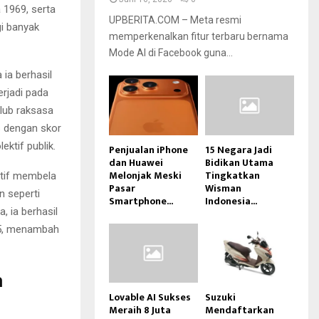
 1969, serta
UPBERITA.COM – Meta resmi
gi banyak
memperkenalkan fitur terbaru bernama
Mode AI di Facebook guna...
 ia berhasil
erjadi pada
lub raksasa
s dengan skor
ktif publik.
Penjualan iPhone
15 Negara Jadi
dan Huawei
Bidikan Utama
Melonjak Meski
Tingkatkan
ktif membela
Pasar
Wisman
n seperti
Smartphone...
Indonesia...
 ia berhasil
75, menambah
a
Lovable AI Sukses
Suzuki
Meraih 8 Juta
Mendaftarkan