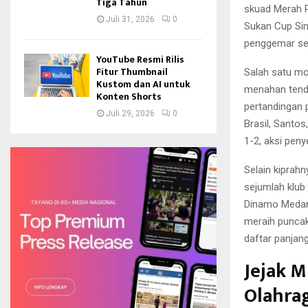
Tiga Tahun
skuad Merah P
Juli 31, 2026
0
Sukan Cup Sin
penggemar sep
YouTube Resmi Rilis
Fitur Thumbnail
Salah satu mom
Kustom dan AI untuk
menahan tendan
Konten Shorts
pertandingan 
Juli 29, 2026
0
Brasil, Santo
1-2, aksi peny
Selain kiprah
sejumlah klub
Dinamo Medan,
meraih puncak
daftar panjang
Jejak M
Olahra