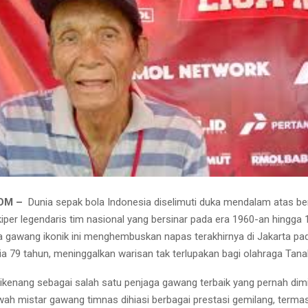
COM –
Dunia sepak bola Indonesia diselimuti duka mendalam atas b
kiper legendaris tim nasional yang bersinar pada era 1960-an hingga 
 gawang ikonik ini menghembuskan napas terakhirnya di Jakarta pad
sia 79 tahun, meninggalkan warisan tak terlupakan bagi olahraga Tanah
ikenang sebagai salah satu penjaga gawang terbaik yang pernah dimil
awah mistar gawang timnas dihiasi berbagai prestasi gemilang, term