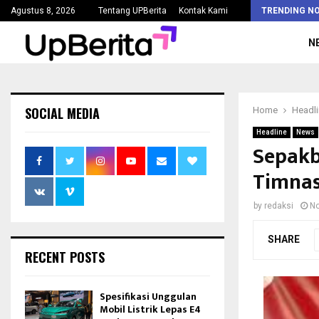
Kejaksaan Agung Tetapkan Lima Tersangka Korupsi Pengadaan…
Agustus 8, 2026
Tentang UPBerita
Kontak Kami
TRENDING N
N
SOCIAL MEDIA
Home
Headl
Headline
News
Sepakb
Timnas
by
redaksi
No
SHARE
RECENT POSTS
Spesifikasi Unggulan
Mobil Listrik Lepas E4