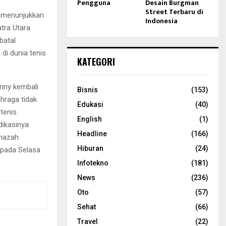
Pengguna
Desain Burgman
Street Terbaru di
t menunjukkan
Indonesia
atra Utara
batal
 di dunia tenis
KATEGORI
nny kembali
Bisnis
(153)
hraga tidak
Edukasi
(40)
tenis
English
(1)
dikasinya
Headline
(166)
enazah
Hiburan
(24)
 pada Selasa
Infotekno
(181)
News
(236)
Oto
(57)
Sehat
(66)
Travel
(22)