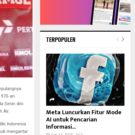
TERPOPULER
erpulangnya
1970-an.
a Senin dini
Meta Luncurkan Fitur Mode
 Air.
AI untuk Pencarian
iki Indonesia.
Informasi...
asuk mengantar
Juni 16, 2026
0