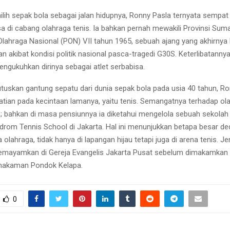
ih sepak bola sebagai jalan hidupnya, Ronny Pasla ternyata sempa
sa di cabang olahraga tenis. Ia bahkan pernah mewakili Provinsi Sum
lahraga Nasional (PON) VII tahun 1965, sebuah ajang yang akhirnya 
n akibat kondisi politik nasional pasca-tragedi G30S. Keterlibatannya
ngukuhkan dirinya sebagai atlet serbabisa.
uskan gantung sepatu dari dunia sepak bola pada usia 40 tahun, Ro
tian pada kecintaan lamanya, yaitu tenis. Semangatnya terhadap ola
 bahkan di masa pensiunnya ia diketahui mengelola sebuah sekolah 
rom Tennis School di Jakarta. Hal ini menunjukkan betapa besar de
 olahraga, tidak hanya di lapangan hijau tetapi juga di arena tenis. J
emayamkan di Gereja Evangelis Jakarta Pusat sebelum dimakamkan
emakaman Pondok Kelapa.
0