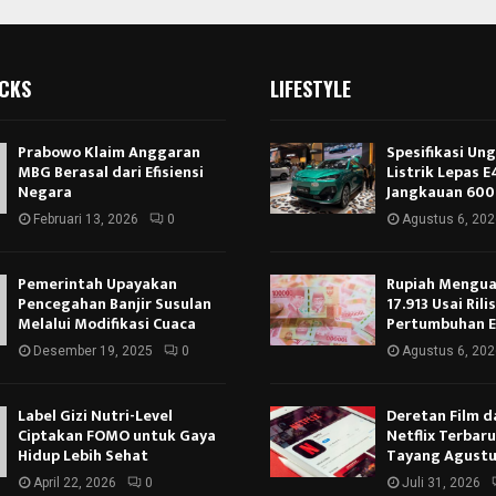
ICKS
LIFESTYLE
Prabowo Klaim Anggaran
Spesifikasi Un
MBG Berasal dari Efisiensi
Listrik Lepas 
Negara
Jangkauan 600
Februari 13, 2026
0
Agustus 6, 202
Pemerintah Upayakan
Rupiah Menguat
Pencegahan Banjir Susulan
17.913 Usai Rili
Melalui Modifikasi Cuaca
Pertumbuhan 
Desember 19, 2025
0
Agustus 6, 202
Label Gizi Nutri-Level
Deretan Film d
Ciptakan FOMO untuk Gaya
Netflix Terbar
Hidup Lebih Sehat
Tayang Agustu
April 22, 2026
0
Juli 31, 2026