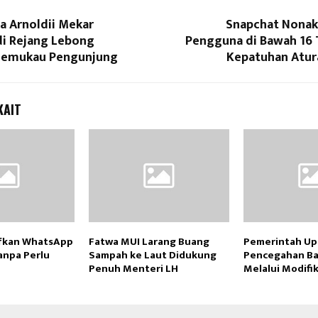
ia Arnoldii Mekar
Snapchat Nonak
i Rejang Lebong
Pengguna di Bawah 16
Memukau Pengunjung
Kepatuhan Atura
KAIT
ifkan WhatsApp
Fatwa MUI Larang Buang
Pemerintah Up
anpa Perlu
Sampah ke Laut Didukung
Pencegahan Ban
Penuh Menteri LH
Melalui Modifi