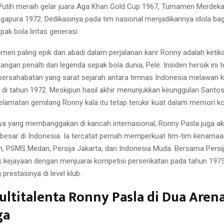
utih meraih gelar juara Aga Khan Gold Cup 1967, Turnamen Merdeka
gapura 1972. Dedikasinya pada tim nasional menjadikannya idola ba
ak bola lintas generasi.
en paling epik dan abadi dalam perjalanan karir Ronny adalah ketika
gan penalti dari legenda sepak bola dunia, Pelé. Insiden heroik ini t
persahabatan yang sarat sejarah antara timnas Indonesia melawan k
s, di tahun 1972. Meskipun hasil akhir menunjukkan keunggulan Santo
elamatan gemilang Ronny kala itu tetap terukir kuat dalam memori kole
nya yang membanggakan di kancah internasional, Ronny Pasla juga a
 besar di Indonesia. Ia tercatat pernah memperkuat tim-tim kenamaa
 PSMS Medan, Persija Jakarta, dan Indonesia Muda. Bersama Persija,
 kejayaan dengan menjuarai kompetisi perserikatan pada tahun 19
 prestasinya di level klub.
ultitalenta Ronny Pasla di Dua Aren
ga