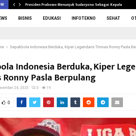
Presiden Prabowo Menunjuk Sudaryono Sebagai Kepala Badan
OW
EWS
BISNIS
EDUKASI
INFOTEKNO
SEHAT
O
ine
Sepakbola Indonesia Berduka, Kiper Legendaris Timnas Ronny Pasla Be
ola Indonesia Berduka, Kiper Lege
 Ronny Pasla Berpulang
vember 24, 2025
0
19
0