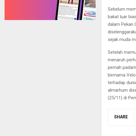
Sebelum memil
bakat luar bia
dalam Pekan O
diselenggaraka
sejak muda me
Setelah memut
menaruh perha
pernah padam;
bernama Velod
terhadap dunia
almarhum dis
(25/11) di P
SHARE