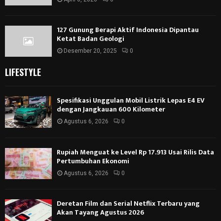
127 Gunung Berapi Aktif Indonesia Dipantau
Ketat Badan Geologi
Desember 20, 2025
0
LIFESTYLE
Spesifikasi Unggulan Mobil Listrik Lepas E4 EV
dengan Jangkauan 600 Kilometer
Agustus 6, 2026
0
Rupiah Menguat ke Level Rp 17.913 Usai Rilis Data
Pertumbuhan Ekonomi
Agustus 6, 2026
0
Deretan Film dan Serial Netflix Terbaru yang
Akan Tayang Agustus 2026