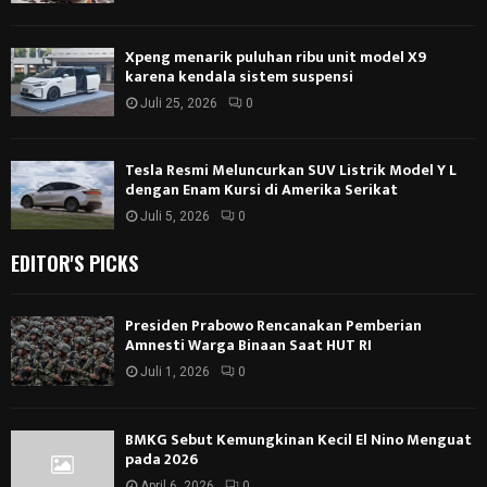
Xpeng menarik puluhan ribu unit model X9
karena kendala sistem suspensi
Juli 25, 2026
0
Tesla Resmi Meluncurkan SUV Listrik Model Y L
dengan Enam Kursi di Amerika Serikat
Juli 5, 2026
0
EDITOR'S PICKS
Presiden Prabowo Rencanakan Pemberian
Amnesti Warga Binaan Saat HUT RI
Juli 1, 2026
0
BMKG Sebut Kemungkinan Kecil El Nino Menguat
pada 2026
April 6, 2026
0