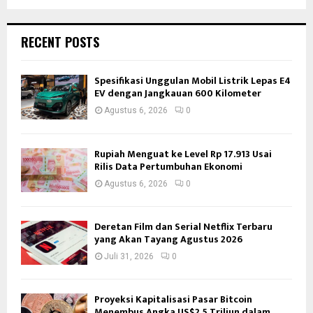
RECENT POSTS
Spesifikasi Unggulan Mobil Listrik Lepas E4
EV dengan Jangkauan 600 Kilometer
Agustus 6, 2026
0
Rupiah Menguat ke Level Rp 17.913 Usai
Rilis Data Pertumbuhan Ekonomi
Agustus 6, 2026
0
Deretan Film dan Serial Netflix Terbaru
yang Akan Tayang Agustus 2026
Juli 31, 2026
0
Proyeksi Kapitalisasi Pasar Bitcoin
Menembus Angka US$2,5 Triliun dalam