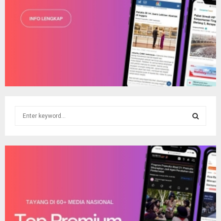
S
e
a
S
r
c
E
h
f
A
o
r
R
:
C