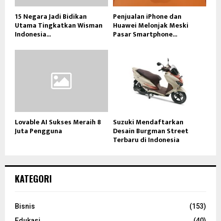
15 Negara Jadi Bidikan
Penjualan iPhone dan
Utama Tingkatkan Wisman
Huawei Melonjak Meski
Indonesia...
Pasar Smartphone...
Lovable AI Sukses Meraih 8
Suzuki Mendaftarkan
Juta Pengguna
Desain Burgman Street
Terbaru di Indonesia
KATEGORI
Bisnis
(153)
Edukasi
(40)