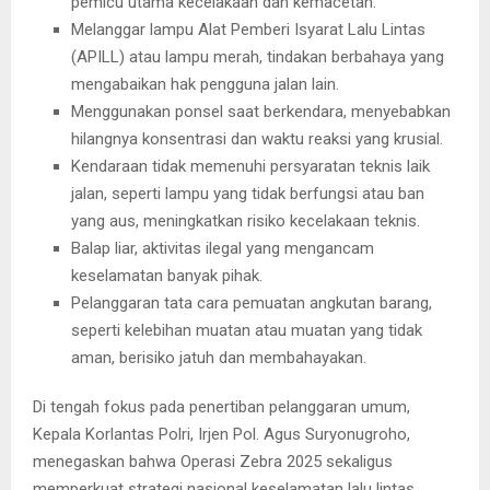
pemicu utama kecelakaan dan kemacetan.
Melanggar lampu Alat Pemberi Isyarat Lalu Lintas
(APILL) atau lampu merah, tindakan berbahaya yang
mengabaikan hak pengguna jalan lain.
Menggunakan ponsel saat berkendara, menyebabkan
hilangnya konsentrasi dan waktu reaksi yang krusial.
Kendaraan tidak memenuhi persyaratan teknis laik
jalan, seperti lampu yang tidak berfungsi atau ban
yang aus, meningkatkan risiko kecelakaan teknis.
Balap liar, aktivitas ilegal yang mengancam
keselamatan banyak pihak.
Pelanggaran tata cara pemuatan angkutan barang,
seperti kelebihan muatan atau muatan yang tidak
aman, berisiko jatuh dan membahayakan.
Di tengah fokus pada penertiban pelanggaran umum,
Kepala Korlantas Polri, Irjen Pol. Agus Suryonugroho,
menegaskan bahwa Operasi Zebra 2025 sekaligus
memperkuat strategi nasional keselamatan lalu lintas