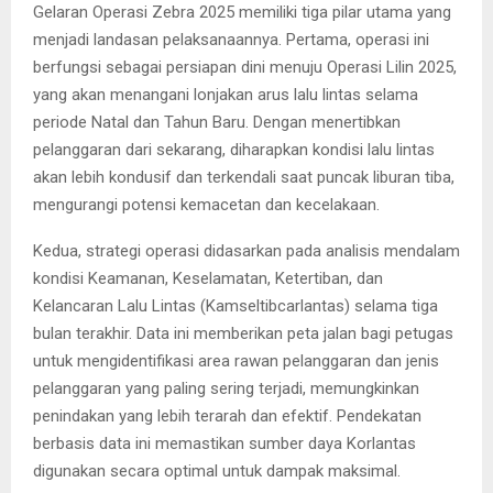
Gelaran Operasi Zebra 2025 memiliki tiga pilar utama yang
menjadi landasan pelaksanaannya. Pertama, operasi ini
berfungsi sebagai persiapan dini menuju Operasi Lilin 2025,
yang akan menangani lonjakan arus lalu lintas selama
periode Natal dan Tahun Baru. Dengan menertibkan
pelanggaran dari sekarang, diharapkan kondisi lalu lintas
akan lebih kondusif dan terkendali saat puncak liburan tiba,
mengurangi potensi kemacetan dan kecelakaan.
Kedua, strategi operasi didasarkan pada analisis mendalam
kondisi Keamanan, Keselamatan, Ketertiban, dan
Kelancaran Lalu Lintas (Kamseltibcarlantas) selama tiga
bulan terakhir. Data ini memberikan peta jalan bagi petugas
untuk mengidentifikasi area rawan pelanggaran dan jenis
pelanggaran yang paling sering terjadi, memungkinkan
penindakan yang lebih terarah dan efektif. Pendekatan
berbasis data ini memastikan sumber daya Korlantas
digunakan secara optimal untuk dampak maksimal.