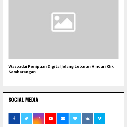
Waspadai Penipuan Digital Jelang Lebaran Hindari Klik
Sembarangan
SOCIAL MEDIA