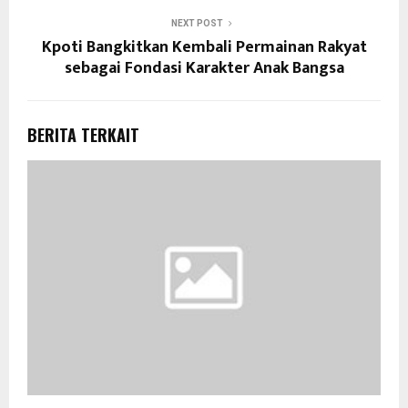
NEXT POST
Kpoti Bangkitkan Kembali Permainan Rakyat
sebagai Fondasi Karakter Anak Bangsa
BERITA TERKAIT