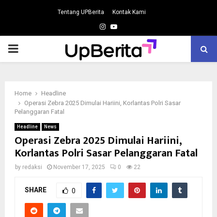
Tentang UPBerita
Kontak Kami
Instagram
Youtube
PRIMARY
MENU
Home
Headline
Operasi Zebra 2025 Dimulai Hariini, Korlantas Polri Sasar
Pelanggaran Fatal
Headline
News
Operasi Zebra 2025 Dimulai Hariini,
Korlantas Polri Sasar Pelanggaran Fatal
by
redaksi
November 17, 2025
0
22
SHARE
0