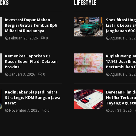
ICKS
LIFESTYLE
Investasi Dapur Makan
Spesifikasi Un
Bergizi Gratis Tembus Rp6
Listrik Lepas 
Miliar Ini Rinciannya
Jangkauan 600
Februari 26, 2026
0
Agustus 6, 202
Kemenkes Laporkan 62
Rupiah Menguat
Kasus Super Flu di Delapan
17.913 Usai Rili
Provinsi
Pertumbuhan 
Januari 3, 2026
0
Agustus 6, 202
Kadin Jabar Siap Jadi Mitra
Deretan Film d
Strategis KDM Bangun Jawa
Netflix Terbar
Barat
Tayang Agustu
November 7, 2025
0
Juli 31, 2026