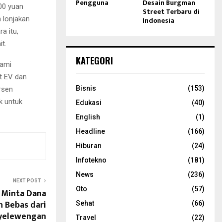
Pengguna
Desain Burgman
000 yuan
Street Terbaru di
 lonjakan
Indonesia
a itu,
it.
KATEGORI
lami
it EV dan
Bisnis
(153)
rsen
k untuk
Edukasi
(40)
English
(1)
Headline
(166)
Hiburan
(24)
Infotekno
(181)
News
(236)
NEXT POST
Oto
(57)
 Minta Dana
n Bebas dari
Sehat
(66)
yelewengan
Travel
(22)