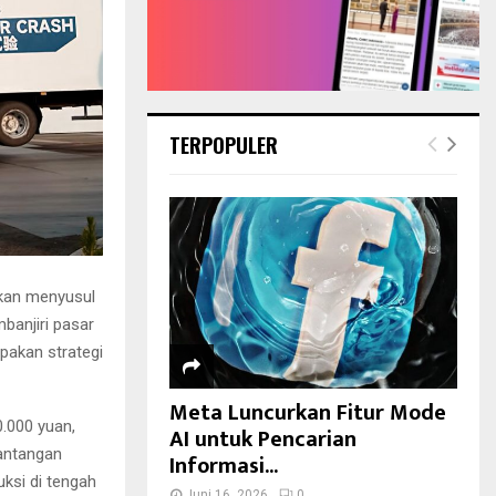
TERPOPULER
ikan menyusul
anjiri pasar
upakan strategi
Meta Luncurkan Fitur Mode
0.000 yuan,
AI untuk Pencarian
tantangan
Informasi...
ksi di tengah
Juni 16, 2026
0