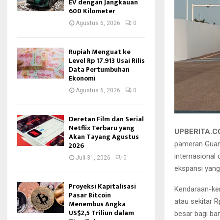
EV dengan Jangkauan
600 Kilometer
Agustus 6, 2026
0
Rupiah Menguat ke
Level Rp 17.913 Usai Rilis
Data Pertumbuhan
Ekonomi
Agustus 6, 2026
0
Deretan Film dan Serial
Netflix Terbaru yang
UPBERITA.
Akan Tayang Agustus
pameran Guan
2026
internasional 
Juli 31, 2026
0
ekspansi yang
Proyeksi Kapitalisasi
Kendaraan-ken
Pasar Bitcoin
atau sekitar 
Menembus Angka
US$2,5 Triliun dalam
besar bagi ba