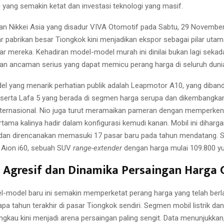
i yang semakin ketat dan investasi teknologi yang masif.
an Nikkei Asia yang disadur VIVA Otomotif pada Sabtu, 29 November
r pabrikan besar Tiongkok kini menjadikan ekspor sebagai pilar utam
ar mereka. Kehadiran model-model murah ini dinilai bukan lagi sekad
kan ancaman serius yang dapat memicu perang harga di seluruh duni
l yang menarik perhatian publik adalah Leapmotor A10, yang dibande
 serta Lafa 5 yang berada di segmen harga serupa dan dikembangka
nternasional. Nio juga turut meramaikan pameran dengan memperkenal
tama kalinya hadir dalam konfigurasi kemudi kanan. Mobil ini dihargai
dan direncanakan memasuki 17 pasar baru pada tahun mendatang. Se
ion i60, sebuah SUV
range-extender
dengan harga mulai 109.800 yu
 Agresif dan Dinamika Persaingan Harga 
-model baru ini semakin memperketat perang harga yang telah ber
a tahun terakhir di pasar Tiongkok sendiri. Segmen mobil listrik dan
angkau kini menjadi arena persaingan paling sengit. Data menunjukka