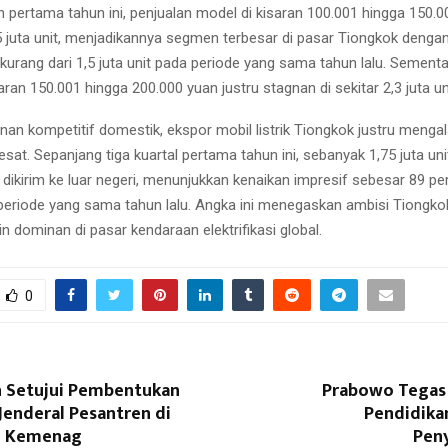
n pertama tahun ini, penjualan model di kisaran 100.001 hingga 150.
 juta unit, menjadikannya segmen terbesar di pasar Tiongkok dengan
i kurang dari 1,5 juta unit pada periode yang sama tahun lalu. Sementar
ran 150.001 hingga 200.000 yuan justru stagnan di sekitar 2,3 juta un
nan kompetitif domestik, ekspor mobil listrik Tiongkok justru menga
sat. Sepanjang tiga kuartal pertama tahun ini, sebanyak 1,75 juta un
 dikirim ke luar negeri, menunjukkan kenaikan impresif sebesar 89 pe
periode yang sama tahun lalu. Angka ini menegaskan ambisi Tiongko
 dominan di pasar kendaraan elektrifikasi global.
0
 Setujui Pembentukan
Prabowo Tegas
Jenderal Pesantren di
Pendidika
n Kemenag
Pen