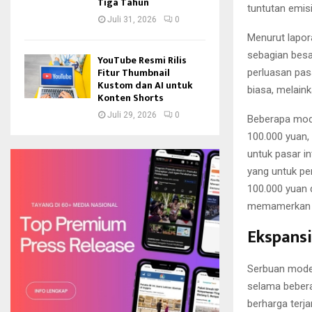
Tiga Tahun
tuntutan emis
Juli 31, 2026
0
Menurut lapor
sebagian besa
YouTube Resmi Rilis
Fitur Thumbnail
perluasan pas
Kustom dan AI untuk
biasa, melain
Konten Shorts
Juli 29, 2026
0
Beberapa mode
100.000 yuan,
untuk pasar i
yang untuk per
100.000 yuan 
memamerkan A
Ekspansi
Serbuan model
selama beberap
berharga terj