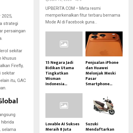
UPBERITA.COM – Meta resmi
memperkenalkan fitur terbaru bernama
 2025,
Mode AI di Facebook guna...
a strategi
ar persaingan
a.
rol sekitar
n khusus
15 Negara Jadi
Penjualan iPhone
kan Firefly,
Bidikan Utama
dan Huawei
Tingkatkan
Melonjak Meski
 sekitar
Wisman
Pasar
lain itu, GAC
Indonesia...
Smartphone...
an.
Global
langsung
 hibrida
Lovable AI Sukses
Suzuki
Meraih 8 Juta
Mendaftarkan
n, selama