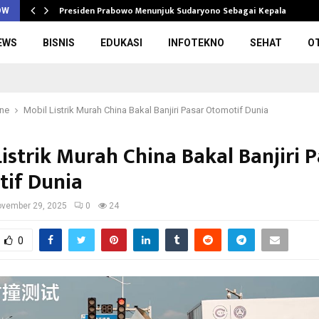
Presiden Prabowo Menunjuk Sudaryono Sebagai Kepala Badan
OW
EWS
BISNIS
EDUKASI
INFOTEKNO
SEHAT
O
ine
Mobil Listrik Murah China Bakal Banjiri Pasar Otomotif Dunia
istrik Murah China Bakal Banjiri 
if Dunia
vember 29, 2025
0
24
0