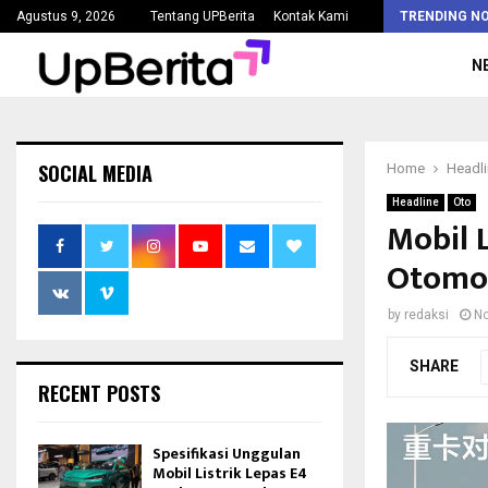
Kejaksaan Agung Tetapkan Lima Tersangka Korupsi Pengadaan…
Agustus 9, 2026
Tentang UPBerita
Kontak Kami
TRENDING N
N
SOCIAL MEDIA
Home
Headl
Headline
Oto
Mobil L
Otomot
by
redaksi
No
SHARE
RECENT POSTS
Spesifikasi Unggulan
Mobil Listrik Lepas E4