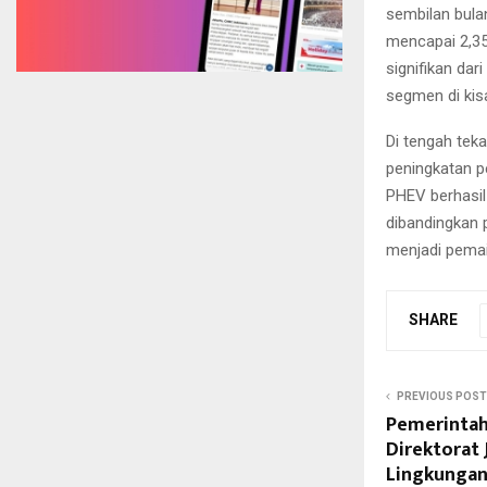
sembilan bula
mencapai 2,35
signifikan dar
segmen di kisa
Di tengah teka
peningkatan pe
PHEV berhasil
dibandingkan 
menjadi pemain
SHARE
PREVIOUS POST
Pemerintah
Direktorat 
Lingkunga