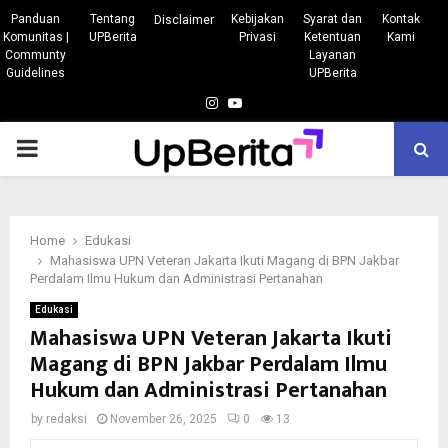
Panduan
Tentang
Kebijakan
Syarat dan
Kontak
Disclaimer
Komunitas |
UPBerita
Privasi
Ketentuan
Kami
Communty
Layanan
Guidelines
UPBerita
Instagram
Youtube
PRIMARY
MENU
Home
Edukasi
Mahasiswa UPN Veteran Jakarta Ikuti Magang di BPN Jakbar
Perdalam Ilmu Hukum dan Administrasi Pertanahan
Edukasi
Mahasiswa UPN Veteran Jakarta Ikuti
Magang di BPN Jakbar Perdalam Ilmu
Hukum dan Administrasi Pertanahan
by
redaksi
November 26, 2025
0
13