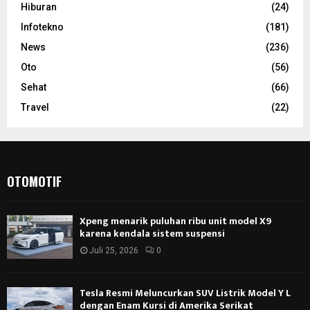
Hiburan
(24)
Infotekno
(181)
News
(236)
Oto
(56)
Sehat
(66)
Travel
(22)
OTOMOTIF
Xpeng menarik puluhan ribu unit model X9
karena kendala sistem suspensi
Juli 25, 2026
0
Tesla Resmi Meluncurkan SUV Listrik Model Y L
dengan Enam Kursi di Amerika Serikat