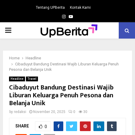
Tentang UPBerita
Kontak Kami
Instagram
Youtube
PRIMARY
MENU
Home
Headline
Cibaduyut Bandung Destinasi Wajib Liburan Keluarga Penuh
Pesona dan Belanja Unik
Headline
Travel
Cibaduyut Bandung Destinasi Wajib
Liburan Keluarga Penuh Pesona dan
Belanja Unik
by
redaksi
November 20, 2025
0
30
SHARE
0