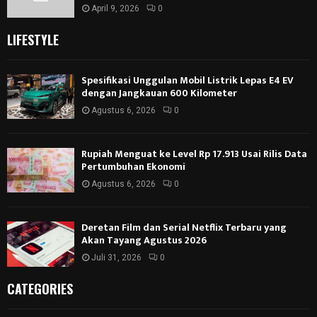
April 9, 2026
0
LIFESTYLE
Spesifikasi Unggulan Mobil Listrik Lepas E4 EV
dengan Jangkauan 600 Kilometer
Agustus 6, 2026
0
Rupiah Menguat ke Level Rp 17.913 Usai Rilis Data
Pertumbuhan Ekonomi
Agustus 6, 2026
0
Deretan Film dan Serial Netflix Terbaru yang
Akan Tayang Agustus 2026
Juli 31, 2026
0
CATEGORIES