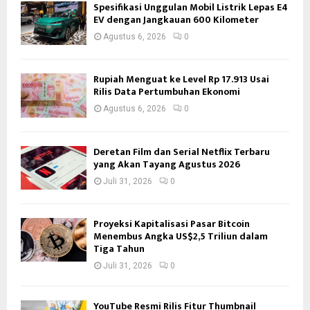
Spesifikasi Unggulan Mobil Listrik Lepas E4
EV dengan Jangkauan 600 Kilometer
Agustus 6, 2026
0
Rupiah Menguat ke Level Rp 17.913 Usai
Rilis Data Pertumbuhan Ekonomi
Agustus 6, 2026
0
Deretan Film dan Serial Netflix Terbaru
yang Akan Tayang Agustus 2026
Juli 31, 2026
0
Proyeksi Kapitalisasi Pasar Bitcoin
Menembus Angka US$2,5 Triliun dalam
Tiga Tahun
Juli 31, 2026
0
YouTube Resmi Rilis Fitur Thumbnail