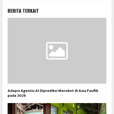
BERITA TERKAIT
Adopsi Agentic AI Diprediksi Meroket di Asia Pasifik
pada 2026