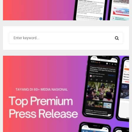
S
e
a
S
r
c
E
h
f
A
o
r
R
:
C
H