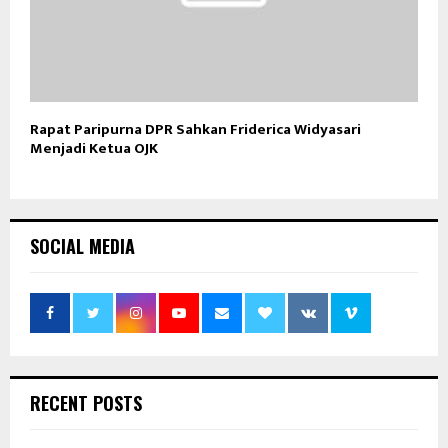
Rapat Paripurna DPR Sahkan Friderica Widyasari
Menjadi Ketua OJK
SOCIAL MEDIA
RECENT POSTS