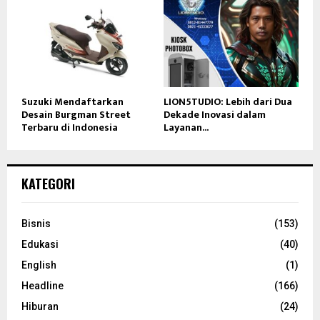
Suzuki Mendaftarkan
LION5TUDIO: Lebih dari Dua
Desain Burgman Street
Dekade Inovasi dalam
Terbaru di Indonesia
Layanan...
KATEGORI
Bisnis
(153)
Edukasi
(40)
English
(1)
Headline
(166)
Hiburan
(24)