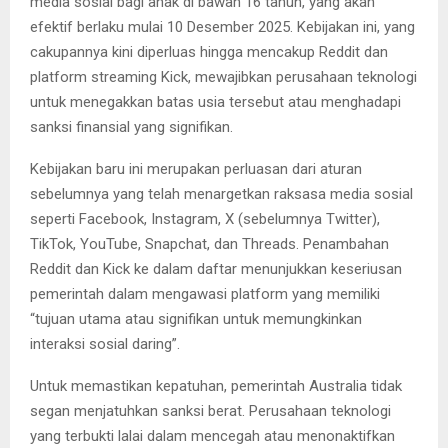
media sosial bagi anak di bawah 16 tahun, yang akan
efektif berlaku mulai 10 Desember 2025. Kebijakan ini, yang
cakupannya kini diperluas hingga mencakup Reddit dan
platform streaming Kick, mewajibkan perusahaan teknologi
untuk menegakkan batas usia tersebut atau menghadapi
sanksi finansial yang signifikan.
Kebijakan baru ini merupakan perluasan dari aturan
sebelumnya yang telah menargetkan raksasa media sosial
seperti Facebook, Instagram, X (sebelumnya Twitter),
TikTok, YouTube, Snapchat, dan Threads. Penambahan
Reddit dan Kick ke dalam daftar menunjukkan keseriusan
pemerintah dalam mengawasi platform yang memiliki
“tujuan utama atau signifikan untuk memungkinkan
interaksi sosial daring”.
Untuk memastikan kepatuhan, pemerintah Australia tidak
segan menjatuhkan sanksi berat. Perusahaan teknologi
yang terbukti lalai dalam mencegah atau menonaktifkan