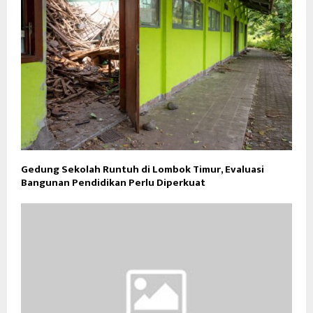
Gedung Sekolah Runtuh di Lombok Timur, Evaluasi
Bangunan Pendidikan Perlu Diperkuat