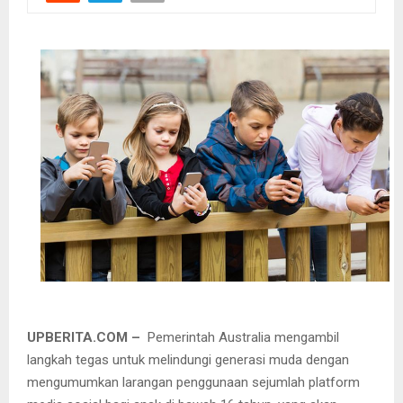
UPBERITA.COM –
Pemerintah Australia mengambil
langkah tegas untuk melindungi generasi muda dengan
mengumumkan larangan penggunaan sejumlah platform