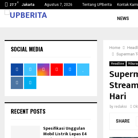
C
mi…
Kejaksaan Agung Tetapkan Lima Tersangka Ko
Jakarta
Agustus 7, 2026
Tentang UPBerita
Kontak Kam
27.7
NEWS
SOCIAL MEDIA
Home
Headl
Superman Te
Headline
Hibura
Superm
Stream
Hari
by
redaksi
Ok
RECENT POSTS
SHARE
Spesifikasi Unggulan
Mobil Listrik Lepas E4