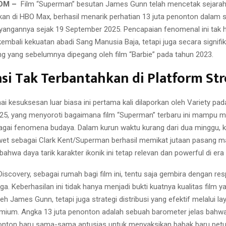
COM –
Film “Superman” besutan James Gunn telah mencetak sejarah
n di HBO Max, berhasil menarik perhatian 13 juta penonton dalam s
angannya sejak 19 September 2025. Pencapaian fenomenal ini tak 
mbali kekuatan abadi Sang Manusia Baja, tetapi juga secara signif
ng yang sebelumnya dipegang oleh film “Barbie” pada tahun 2023.
si Tak Terbantahkan di Platform St
 kesuksesan luar biasa ini pertama kali dilaporkan oleh Variety pad
25, yang menyoroti bagaimana film “Superman” terbaru ini mampu 
agai fenomena budaya. Dalam kurun waktu kurang dari dua minggu, 
et sebagai Clark Kent/Superman berhasil memikat jutaan pasang m
hwa daya tarik karakter ikonik ini tetap relevan dan powerful di era d
iscovery, sebagai rumah bagi film ini, tentu saja gembira dengan res
ga. Keberhasilan ini tidak hanya menjadi bukti kuatnya kualitas film y
leh James Gunn, tetapi juga strategi distribusi yang efektif melalui l
mium. Angka 13 juta penonton adalah sebuah barometer jelas bah
onton baru sama-sama antusias untuk menyaksikan babak baru pet