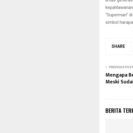
lintas genera
kepahlawanan 
“Superman” di
simbol harapa
SHARE
PREVIOUS POS
Mengapa Be
Meski Suda
BERITA TER