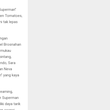
 “Superman”
tten Tomatoes,
ni tak lepas
engan
hel Brosnahan
memukau
intang,
ondo, Sara
dan Neva
” yang kaya
reaming,
er Superman
ki daya tarik