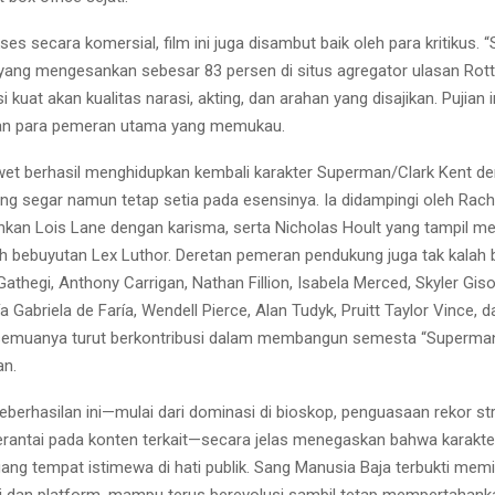
es secara komersial, film ini juga disambut baik oleh para kritikus.
 yang mengesankan sebesar 83 persen di situs agregator ulasan Ro
i kuat akan kualitas narasi, akting, dan arahan yang disajikan. Pujian i
lan para pemeran utama yang memukau.
et berhasil menghidupkan kembali karakter Superman/Clark Kent d
yang segar namun tetap setia pada esensinya. Ia didampingi oleh Rac
an Lois Lane dengan karisma, serta Nicholas Hoult yang tampil 
 bebuyutan Lex Luthor. Deretan pemeran pendukung juga tak kalah b
athegi, Anthony Carrigan, Nathan Fillion, Isabela Merced, Skyler Gis
 Gabriela de Faría, Wendell Pierce, Alan Tudyk, Pruitt Taylor Vince, 
 semuanya turut berkontribusi dalam membangun semesta “Superman
an.
eberhasilan ini—mulai dari dominasi di bioskop, penguasaan rekor st
erantai pada konten terkait—secara jelas menegaskan bahwa karakt
g tempat istimewa di hati publik. Sang Manusia Baja terbukti memili