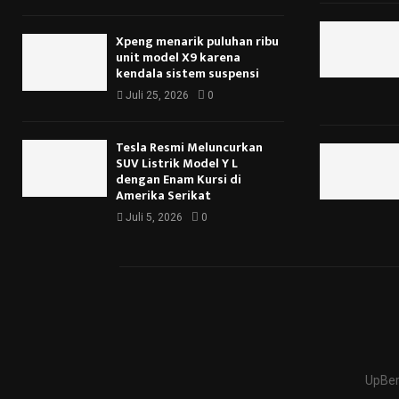
Xpeng menarik puluhan ribu
unit model X9 karena
kendala sistem suspensi
Juli 25, 2026
0
Tesla Resmi Meluncurkan
SUV Listrik Model Y L
dengan Enam Kursi di
Amerika Serikat
Juli 5, 2026
0
UpBer