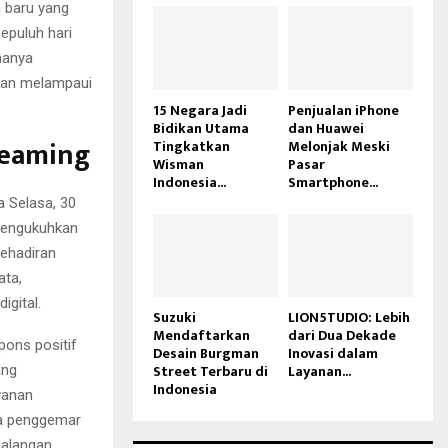
 baru yang
epuluh hari
hanya
ikan melampaui
15 Negara Jadi
Penjualan iPhone
Bidikan Utama
dan Huawei
reaming
Tingkatkan
Melonjak Meski
Wisman
Pasar
Indonesia...
Smartphone...
a Selasa, 30
mengukuhkan
kehadiran
ata,
igital.
Suzuki
LION5TUDIO: Lebih
Mendaftarkan
dari Dua Dekade
pons positif
Desain Burgman
Inovasi dalam
Street Terbaru di
Layanan...
ang
Indonesia
ayanan
wa penggemar
ualangan