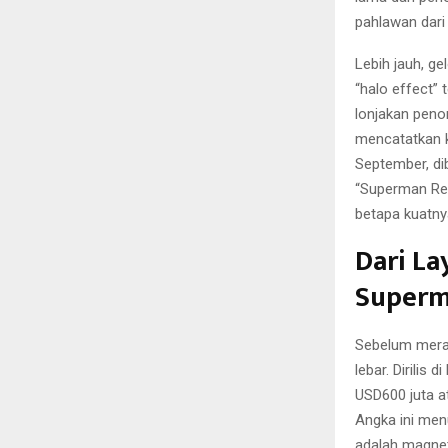
pahlawan dari 
Lebih jauh, g
“halo effect”
lonjakan peno
mencatatkan 
September, di
“Superman Ret
betapa kuatny
Dari La
Superma
Sebelum meraj
lebar. Dirilis 
USD600 juta at
Angka ini men
adalah magnet 