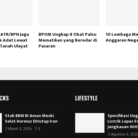
 ATR/BPN Jaga
BPOM Ungkap 8 Obat Palsu
10 Lembaga M
ak Adat Lewat
Mematikan yang Beredar di
Anggaran Nega
Tanah Ulayat
Pasaran
ICKS
LIFESTYLE
Stok BBM RI Aman Meski
Spesifikasi Un
Selat Hormuz Ditutup Iran
Listrik Lepas 
Jangkauan 600
Maret 3, 2026
0
Agustus 6, 202