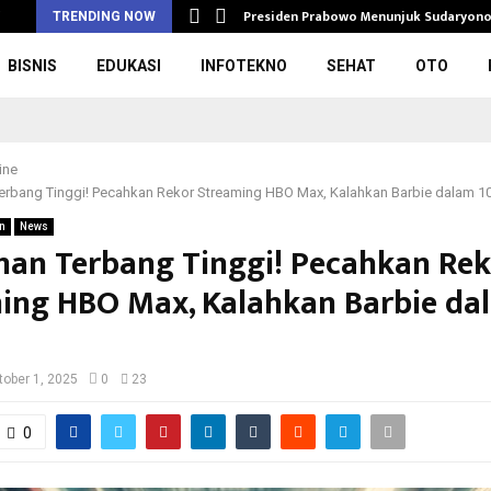
rupsi Pengadaan…
Presiden Prabowo Menunjuk Sudaryono
i
TRENDING NOW
BISNIS
EDUKASI
INFOTEKNO
SEHAT
OTO
ine
rbang Tinggi! Pecahkan Rekor Streaming HBO Max, Kalahkan Barbie dalam 10
n
News
an Terbang Tinggi! Pecahkan Rek
ing HBO Max, Kalahkan Barbie da
tober 1, 2025
0
23
0