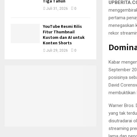
Tiga Tahun
UPBERITA.
Juli 31, 2026
0
menggembiraka
pertama penay
menegaskan ke
YouTube Resmi Rilis
Fitur Thumbnail
rekor streami
Kustom dan AI untuk
Konten Shorts
Domina
Juli 29, 2026
0
Kabar mengenai
September 20
posisinya seb
David Corensw
membuktikan ba
Warner Bros. D
yang tak terdu
disutradarai o
streaming pre
lama dan pen