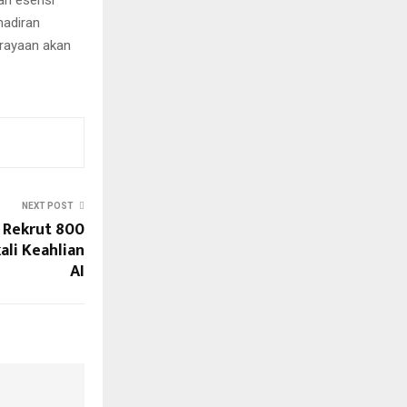
an esensi
hadiran
erayaan akan
NEXT POST
 Rekrut 800
li Keahlian
AI