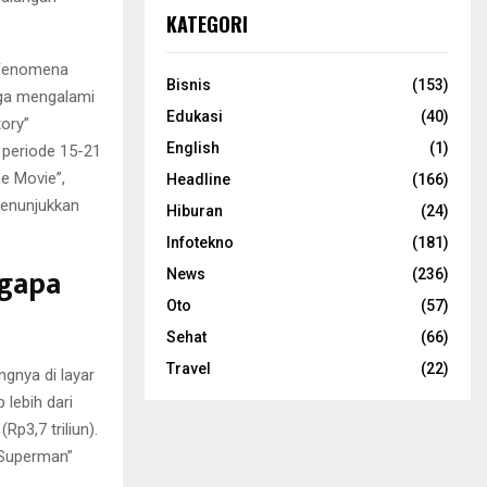
KATEGORI
. Fenomena
Bisnis
(153)
juga mengalami
Edukasi
(40)
ory”
English
(1)
periode 15-21
e Movie”,
Headline
(166)
menunjukkan
Hiburan
(24)
Infotekno
(181)
ngapa
News
(236)
Oto
(57)
Sehat
(66)
Travel
(22)
ngnya di layar
 lebih dari
Rp3,7 triliun).
“Superman”