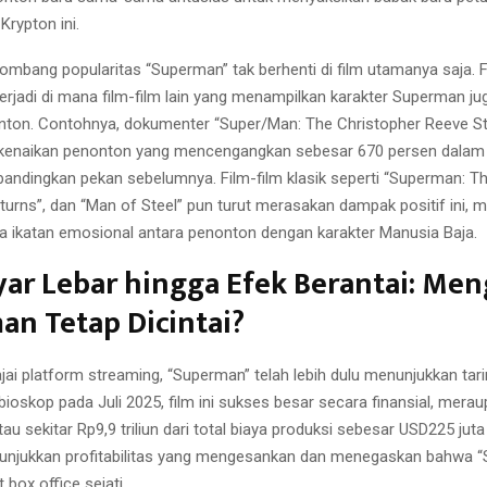
Krypton ini.
elombang popularitas “Superman” tak berhenti di film utamanya saja
 terjadi di mana film-film lain yang menampilkan karakter Superman 
nton. Contohnya, dokumenter “Super/Man: The Christopher Reeve St
kenaikan penonton yang mencengangkan sebesar 670 persen dalam 
bandingkan pekan sebelumnya. Film-film klasik seperti “Superman: Th
urns”, dan “Man of Steel” pun turut merasakan dampak positif ini, 
a ikatan emosional antara penonton dengan karakter Manusia Baja.
yar Lebar hingga Efek Berantai: Me
n Tetap Dicintai?
ai platform streaming, “Superman” telah lebih dulu menunjukkan tari
di bioskop pada Juli 2025, film ini sukses besar secara finansial, meraup
au sekitar Rp9,9 triliun dari total biaya produksi sebesar USD225 juta (
unjukkan profitabilitas yang mengesankan dan menegaskan bahwa 
box office sejati.