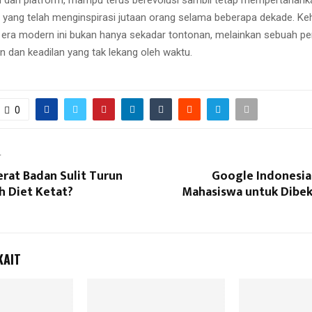
si dan platform, mampu terus berevolusi sambil tetap mempertahank
yang telah menginspirasi jutaan orang selama beberapa dekade. Ke
 era modern ini bukan hanya sekadar tontonan, melainkan sebuah p
n dan keadilan yang tak lekang oleh waktu.
0
T
rat Badan Sulit Turun
Google Indonesia
h Diet Ketat?
Mahasiswa untuk Dibeka
KAIT