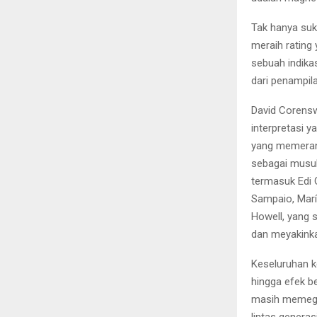
Tak hanya suks
meraih rating
sebuah indikas
dari penampi
David Corensw
interpretasi 
yang memerank
sebagai musuh
termasuk Edi G
Sampaio, María
Howell, yang
dan meyakink
Keseluruhan k
hingga efek b
masih memegan