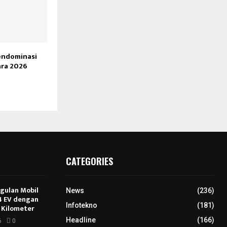
endominasi
ra 2026
CATEGORIES
ggulan Mobil
News
(236)
E4 EV dengan
Infotekno
(181)
 Kilometer
Headline
(166)
6
0