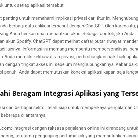
 untuk setiap aplikasi tersebut.
 penting untuk memahami implikasi privasi dari fitur ini. Menghubun
nda berbagi data aplikasi tersebut dengan ChatGPT. Oleh karena itu, 
 yang Anda berikan saat menautkan akun. Sebagai contoh, jika Anda
 akun Spotify, ChatGPT dapat melihat daftar putar, riwayat mende
badi lainnya. Informasi ini memang membantu mempersonalisasi pe
ika Anda memiliki kekhawatiran privasi, pertimbangkan baik-baik apa
n dengan tingkat akses ini sebelum menghubungkannya. Kabar baik
rol penuh; Anda dapat memutuskan koneksi aplikasi kapan saja lang
ahi Beragam Integrasi Aplikasi yang Ters
kasi dari berbagai sektor telah siap untuk memperkaya pengalaman 
 beberapa di antaranya:
.com:
Integrasi dengan raksasa perjalanan online ini dirancang un
ancong, terutama pengunjung pertama kali yang membutuhkan sara