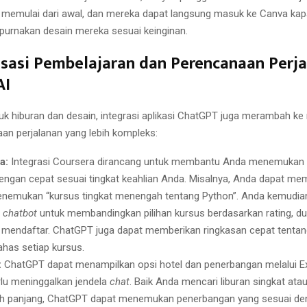
 memulai dari awal, dan mereka dapat langsung masuk ke Canva kap
rnakan desain mereka sesuai keinginan.
sasi Pembelajaran dan Perencanaan Perj
AI
uk hiburan dan desain, integrasi aplikasi ChatGPT juga merambah ke
an perjalanan yang lebih kompleks:
a:
Integrasi Coursera dirancang untuk membantu Anda menemukan k
dengan cepat sesuai tingkat keahlian Anda. Misalnya, Anda dapat m
nemukan “kursus tingkat menengah tentang Python”. Anda kemudia
a
chatbot
untuk membandingkan pilihan kursus berdasarkan rating, dur
mendaftar. ChatGPT juga dapat memberikan ringkasan cepat tentan
ahas setiap kursus.
:
ChatGPT dapat menampilkan opsi hotel dan penerbangan melalui E
lu meninggalkan jendela
chat
. Baik Anda mencari liburan singkat ata
ih panjang, ChatGPT dapat menemukan penerbangan yang sesuai de