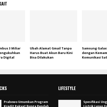
KAIT
mbus 3 Miliar
Ubah Alamat Gmail Tanpa
Samsung Galax
engukuhkan
Harus Buat Akun Baru Kini
dengan Kema
ra Digital
Bisa Dilakukan
Komunikasi Sat
ICKS
LIFESTYLE
Prabowo Umumkan Program
Spesifikasi Un
Kredit Rakyat Bunga Rendah
Listrik Lepas 