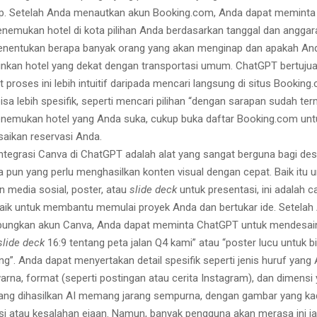
p. Setelah Anda menautkan akun Booking.com, Anda dapat memint
nemukan hotel di kota pilihan Anda berdasarkan tanggal dan anggar
enentukan berapa banyak orang yang akan menginap dan apakah An
nkan hotel yang dekat dengan transportasi umum. ChatGPT bertujua
proses ini lebih intuitif daripada mencari langsung di situs Booking
isa lebih spesifik, seperti mencari pilihan “dengan sarapan sudah te
emukan hotel yang Anda suka, cukup buka daftar Booking.com unt
aikan reservasi Anda.
ntegrasi Canva di ChatGPT adalah alat yang sangat berguna bagi desa
a pun yang perlu menghasilkan konten visual dengan cepat. Baik itu 
n media sosial, poster, atau
slide deck
untuk presentasi, ini adalah c
aik untuk membantu memulai proyek Anda dan bertukar ide. Setelah
ungkan akun Canva, Anda dapat meminta ChatGPT untuk mendesai
slide deck
16:9 tentang peta jalan Q4 kami” atau “poster lucu untuk bi
ing”. Anda dapat menyertakan detail spesifik seperti jenis huruf yang
rna, format (seperti postingan atau cerita Instagram), dan dimensi 
ang dihasilkan AI memang jarang sempurna, dengan gambar yang k
rsi atau kesalahan ejaan. Namun, banyak pengguna akan merasa ini ja