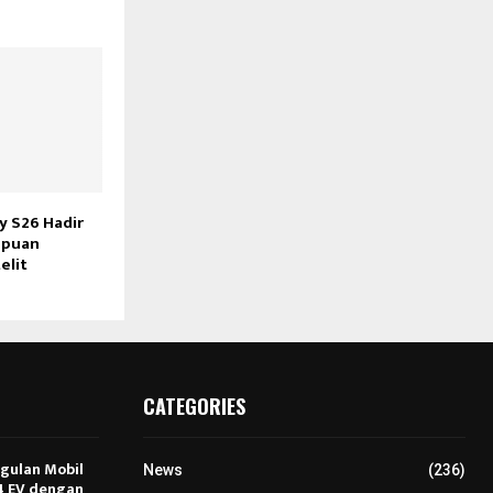
y S26 Hadir
mpuan
elit
CATEGORIES
ggulan Mobil
News
(236)
E4 EV dengan