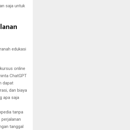
an saja untuk
alanan
 ranah edukasi
ursus online
eminta ChatGPT
n dapat
asi, dan biaya
g apa saja
xpedia tanpa
u perjalanan
ngan tanggal