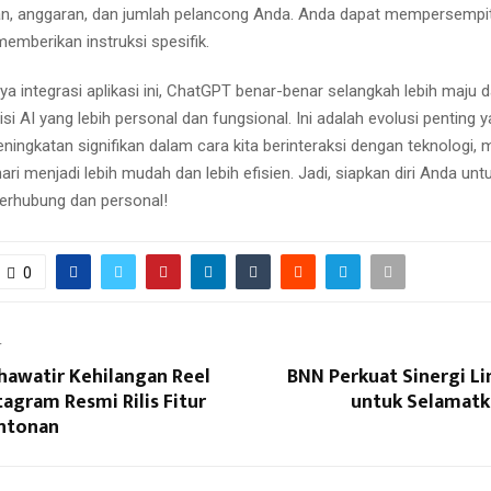
an, anggaran, dan jumlah pelancong Anda. Anda dapat mempersempit 
emberikan instruksi spesifik.
ya integrasi aplikasi ini, ChatGPT benar-benar selangkah lebih maju 
i AI yang lebih personal dan fungsional. Ini adalah evolusi penting 
eningkatan signifikan dalam cara kita berinteraksi dengan teknologi
ari menjadi lebih mudah dan lebih efisien. Jadi, siapkan diri Anda u
 terhubung dan personal!
0
T
hawatir Kehilangan Reel
BNN Perkuat Sinergi Li
stagram Resmi Rilis Fitur
untuk Selamatk
ntonan