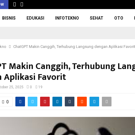
OW
BISNIS
EDUKASI
INFOTEKNO
SEHAT
OTO
ekno
ChatGPT Makin Canggih, Terhubung Langsung dengan Aplikasi Favori
T Makin Canggih, Terhubung Lan
 Aplikasi Favorit
tober 25, 2025
0
19
0