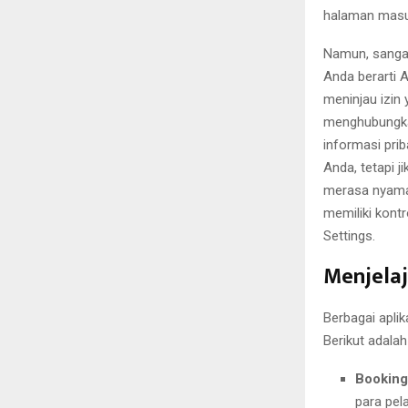
halaman masuk
Namun, sangat
Anda berarti A
meninjau izin
menghubungkan
informasi pri
Anda, tetapi j
merasa nyama
memiliki kont
Settings.
Menjelaj
Berbagai apli
Berikut adalah
Booking
para pel