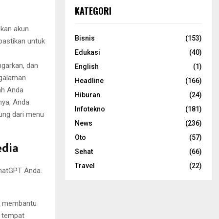
KATEGORI
gkan akun
Bisnis
(153)
pastikan untuk
Edukasi
(40)
ngarkan, dan
English
(1)
ngalaman
Headline
(166)
kah Anda
Hiburan
(24)
nya, Anda
Infotekno
(181)
sung dari menu
News
(236)
Oto
(57)
edia
Sehat
(66)
Travel
(22)
ChatGPT Anda.
tuk membantu
n tempat