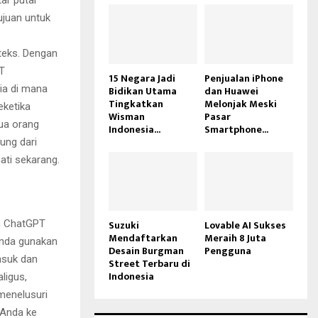
ar putar
ujuan untuk
 teks. Dengan
T
15 Negara Jadi
Penjualan iPhone
ia di mana
Bidikan Utama
dan Huawei
Tingkatkan
Melonjak Meski
eketika
Wisman
Pasar
dua orang
Indonesia...
Smartphone...
ung dari
ati sekarang.
Suzuki
Lovable AI Sukses
n ChatGPT
Mendaftarkan
Meraih 8 Juta
 Anda gunakan
Desain Burgman
Pengguna
asuk dan
Street Terbaru di
Indonesia
ligus,
 menelusuri
 Anda ke