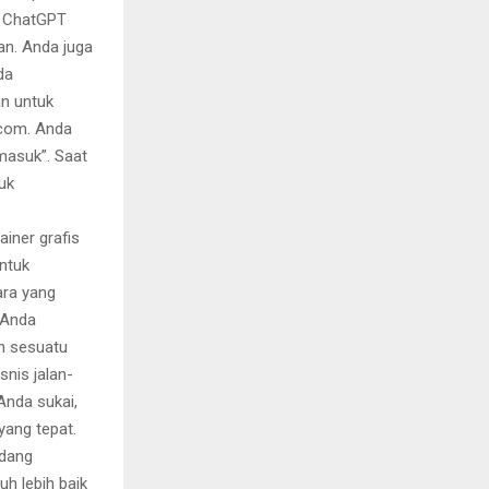
a ChatGPT
an. Anda juga
da
n untuk
.com. Anda
rmasuk”. Saat
uk
iner grafis
untuk
ara yang
 Anda
n sesuatu
snis jalan-
 Anda sukai,
yang tepat.
adang
uh lebih baik