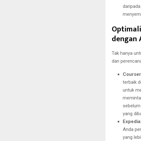
daripada
menyempu
Optimali
dengan 
Tak hanya unt
dan perencana
Courser
terbaik 
untuk me
memint
sebelum 
yang dib
Expedia
Anda per
yang leb