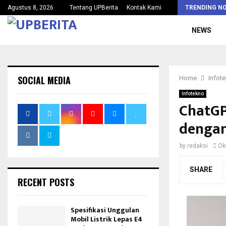
Agustus 8, 2026
Tentang UPBerita
Kontak Kami
TRENDING N
NEWS
SOCIAL MEDIA
Home
Infot
Infotekno
ChatGP
dengan
by
redaksi
Ok
SHARE
RECENT POSTS
Spesifikasi Unggulan
Mobil Listrik Lepas E4