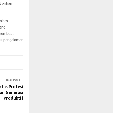
pilihan
dalam
yang
, membuat
ntuk pengalaman
NEXT POST
ntas Profesi
an Generasi
Produktif