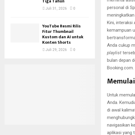
meminta asist
Tiga Tahun
personal di S
Juli 31, 2026
0
meningkatkan 
Kini, interak
YouTube Resmi Rilis
kemampuan unt
Fitur Thumbnail
Kustom dan AI untuk
bertransforma
Konten Shorts
Anda cukup m
Juli 29, 2026
0
playlist
terseb
bulan depan d
Booking.com. I
Memulai
Untuk memula
Anda. Kemudi
di awal kali
menghubungkan
navigasikan k
aplikasi yang