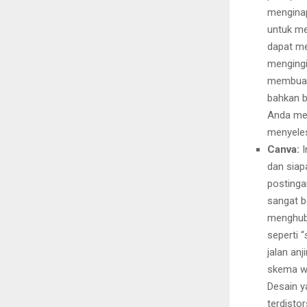
mengina
untuk me
dapat m
mengingi
membuat 
bahkan b
Anda men
menyeles
Canva:
I
dan siap
postinga
sangat b
menghub
seperti “
jalan anj
skema wa
Desain y
terdisto