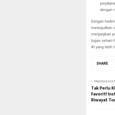
perjalan
dengan m
Dengan hadirn
mewujudkan vis
menjanjikan p
tugas sehari-h
AI yang lebih
SHARE
PREVIOUS POS
Tak Perlu K
Favorit! In
Riwayat To