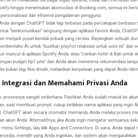
en AI ini melakukan berbagai tugas spesifik, mulai dari membuat daft
potify hingga menemukan akomodasi di Booking.com, semua ini bert
personalisasi dan efisiensi pengalaman pengguna.
si Anda dengan ChatGPT tidak lagi terbatas pada percakapan berbasis
uk “berkomunikasi” langsung dengan aplikasi favorit Anda, ChatGP
si menjadi pusat kendali pribadi yang cerdas. Bayangkan sebuah dun
emberitahu AI untuk “buatkan
playlist
relaksasi untuk sore ini” dan s
ut muncul di aplikasi Spotify Anda, atau “carikan hotel di Bali untuk 
engan budget Rp1 juta” dan Anda akan menerima rekomendasi langs
ni bukan lagi fiksi ilmiah, melainkan kenyataan yang dapat Anda nikm
 Integrasi dan Memahami Privasi Anda
i, prosesnya sangat sederhana. Pastikan Anda sudah masuk ke aku
an, saat membuat
prompt
, cukup ketikkan nama aplikasi yang ingin
mat. ChatGPT akan secara otomatis memandu Anda melalui proses m
 akun Anda. Alternatifnya, jika Anda ingin mengatur semuanya seka
e menu Settings, lalu klik Apps and Connectors. Di sana, Anda dapat
 tersedia, memilih yang Anda inginkan, dan sistem akan mengarahkan