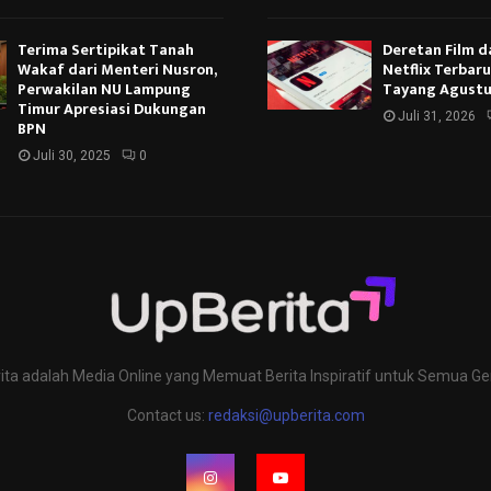
Terima Sertipikat Tanah
Deretan Film d
Wakaf dari Menteri Nusron,
Netflix Terbar
Perwakilan NU Lampung
Tayang Agustu
Timur Apresiasi Dukungan
Juli 31, 2026
BPN
Juli 30, 2025
0
ita adalah Media Online yang Memuat Berita Inspiratif untuk Semua Ge
Contact us:
redaksi@upberita.com