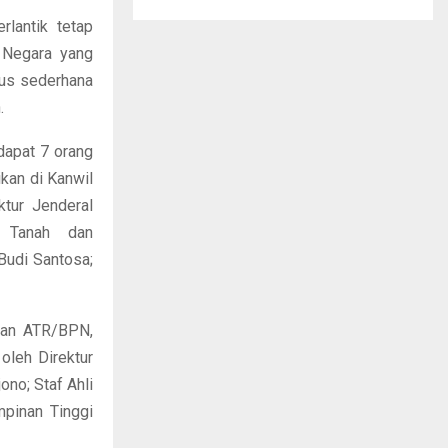
rlantik tetap
 Negara yang
rus sederhana
.
rdapat 7 orang
kan di Kanwil
tur Jenderal
 Tanah dan
Budi Santosa;
rian ATR/BPN,
oleh Direktur
ono; Staf Ahli
mpinan Tinggi