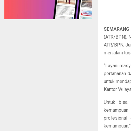
SEMARANG 
(ATR/BPN), N
ATR/BPN, Jum
menjalani tu
“Layani masya
pertahanan d
untuk mendap
Kantor Wilaya
Untuk bisa 
kemampuan di
profesional
kemampuan,” 