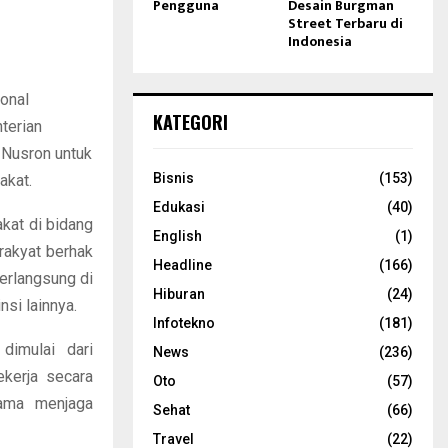
Pengguna
Desain Burgman
Street Terbaru di
Indonesia
onal
KATEGORI
terian
 Nusron untuk
Bisnis
(153)
akat.
Edukasi
(40)
akat di bidang
English
(1)
rakyat berhak
Headline
(166)
erlangsung di
Hiburan
(24)
si lainnya.
Infotekno
(181)
dimulai dari
News
(236)
ekerja secara
Oto
(57)
sama menjaga
Sehat
(66)
Travel
(22)