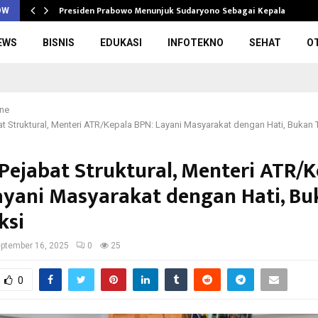
Presiden Prabowo Menunjuk Sudaryono Sebagai Kepala Badan
OW
EWS
BISNIS
EDUKASI
INFOTEKNO
SEHAT
O
ine
at Struktural, Menteri ATR/Kepala BPN: Layani Masyarakat dengan Hati, Bukan 
 Pejabat Struktural, Menteri ATR/
ayani Masyarakat dengan Hati, Bu
ksi
ptember 16, 2025
0
25
0