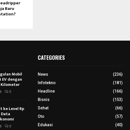
eadripper
ja Baru
station?
CATEGORIES
ggulan Mobil
News
(236)
E4 EV dengan
Infotekno
(181)
 Kilometer
Headline
(166)
6
0
Bisnis
(153)
 ke Level Rp
Sehat
(66)
s Data
Oto
(57)
Ekonomi
Edukasi
(40)
6
0