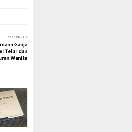
NEXT POST
imana Ganja
el Telur dan
ran Wanita