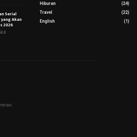
Hiburan
(24)
Travel
(22)
an Serial
u yang Akan
English
(1)
s 2026
0
nerasi