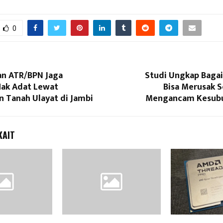
0
n ATR/BPN Jaga
Studi Ungkap Baga
Hak Adat Lewat
Bisa Merusak S
n Tanah Ulayat di Jambi
Mengancam Kesubu
KAIT