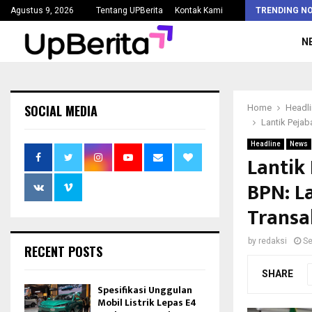
Kejaksaan Agung Tetapkan Lima Tersangka Korupsi Pengadaan…
Agustus 9, 2026
Tentang UPBerita
Kontak Kami
TRENDING N
N
SOCIAL MEDIA
Home
Headl
Lantik Pejab
Headline
News
Lantik
BPN: L
Transa
by
redaksi
Se
RECENT POSTS
SHARE
Spesifikasi Unggulan
Mobil Listrik Lepas E4