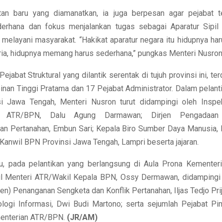
an baru yang diamanatkan, ia juga berpesan agar pejabat te
derhana dan fokus menjalankan tugas sebagai Aparatur Sipil
 melayani masyarakat. “Hakikat aparatur negara itu hidupnya ha
ria, hidupnya memang harus sederhana,” pungkas Menteri Nusron
 Pejabat Struktural yang dilantik serentak di tujuh provinsi ini, te
inan Tinggi Pratama dan 17 Pejabat Administrator. Dalam pelanti
i Jawa Tengah, Menteri Nusron turut didampingi oleh Inspek
an ATR/BPN, Dalu Agung Darmawan; Dirjen Pengadaan
 Pertanahan, Embun Sari; Kepala Biro Sumber Daya Manusia, 
 Kanwil BPN Provinsi Jawa Tengah, Lampri beserta jajaran.
u, pada pelantikan yang berlangsung di Aula Prona Kemente
il Menteri ATR/Wakil Kepala BPN, Ossy Dermawan, didampingi 
jen) Penanganan Sengketa dan Konflik Pertanahan, Iljas Tedjo Prij
logi Informasi, Dwi Budi Martono; serta sejumlah Pejabat Pi
enterian ATR/BPN.
(JR/AM)