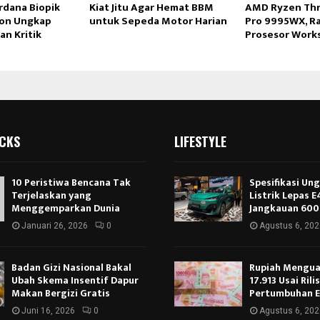
dana Biopik
Kiat Jitu Agar Hemat BBM
AMD Ryzen Thr
son Ungkap
untuk Sepeda Motor Harian
Pro 9995WX, Ra
n Kritik
Prosesor Work
ICKS
LIFESTYLE
10 Peristiwa Bencana Tak
Spesifikasi Un
Terjelaskan yang
Listrik Lepas 
Menggemparkan Dunia
Jangkauan 600
Januari 26, 2026
0
Agustus 6, 202
Badan Gizi Nasional Bakal
Rupiah Menguat
Ubah Skema Insentif Dapur
17.913 Usai Rili
Makan Bergizi Gratis
Pertumbuhan 
Juni 16, 2026
0
Agustus 6, 202