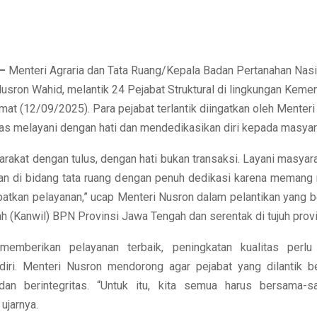
–
Menteri Agraria dan Tata Ruang/Kepala Badan Pertanahan Nasi
usron Wahid, melantik 24 Pejabat Struktural di lingkungan Kemen
at (12/09/2025). Para pejabat terlantik diingatkan oleh Menteri
gas melayani dengan hati dan mendedikasikan diri kepada masyar
rakat dengan tulus, dengan hati bukan transaksi. Layani masyar
an di bidang tata ruang dengan penuh dedikasi karena memang 
atkan pelayanan,” ucap Menteri Nusron dalam pelantikan yang b
h (Kanwil) BPN Provinsi Jawa Tengah dan serentak di tujuh provin
memberikan pelayanan terbaik, peningkatan kualitas perlu 
ri. Menteri Nusron mendorong agar pejabat yang dilantik b
 dan berintegritas. “Untuk itu, kita semua harus bersama-
ujarnya.