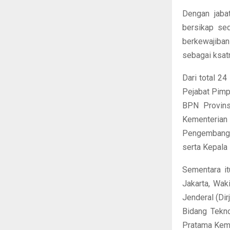
Dengan jabat
bersikap se
berkewajiban
sebagai ksat
Dari total 24
Pejabat Pimp
BPN Provins
Kementeri
Pengembangan
serta Kepala
Sementara it
Jakarta, Wak
Jenderal (Dir
Bidang Tekno
Pratama Kem