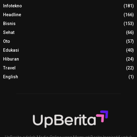
Infotekno
(181)
Headline
(166)
Bisnis
(153)
Sehat
(66)
Oto
(57)
Edukasi
(40)
Hiburan
(24)
Travel
(22)
English
(1)