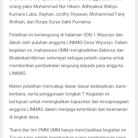
orang yakni Muhammad Nur Hikam, Adhiyaksa Wahyu
Kumara Lubis, Rayhan Jordhy Styawan, Mohammad Fany
Ardhian, dan Rizqia Surya Sakti Purnama.
Pelatihan ini berlangsung di halaman SDN 1 Wiyurejo dan
diikuti oleh puluhan anggota LINMAS Desa Wiyurejo. Dalam
kegiatan ini, mahasiswa UMM menghadirkan Babinsa dan
Bhabinkamtibmas setempat sebagai pelatih utama untuk
memberikan pembekalan langsung kepada para anggota
LINMAS.
Materi pelatihan mencakup dasar-dasar kedisiplinan, baris-
berbaris, serta penggunaan tongkat T. Kegiatan ini
bertujuan untuk meningkatkan kapasitas dan kesiapsiagaan
anggota LINMAS dalam menjaga ketertiban dan keamanan
di tingkat desa.
“Kami dari tim PMM UMM hanya memfasilitasi kegiatan ini.
Tujuan kami adalah memberikan ruang pembelajaran yang