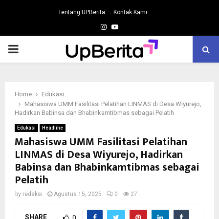
Tentang UPBerita
Kontak Kami
Instagram
Youtube
PRIMARY
MENU
Home
Edukasi
Mahasiswa UMM Fasilitasi Pelatihan LINMAS di Desa Wiyurejo,
Hadirkan Babinsa dan Bhabinkamtibmas sebagai Pelatih
Edukasi
Headline
Mahasiswa UMM Fasilitasi Pelatihan
LINMAS di Desa Wiyurejo, Hadirkan
Babinsa dan Bhabinkamtibmas sebagai
Pelatih
by
redaksi
Agustus 15, 2025
0
27
SHARE
0