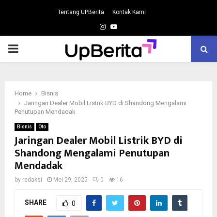
Tentang UPBerita
Kontak Kami
Instagram
Youtube
PRIMARY
MENU
Home
Bisnis
Jaringan Dealer Mobil Listrik BYD di Shandong Mengalami
Penutupan Mendadak
Bisnis
Oto
Jaringan Dealer Mobil Listrik BYD di
Shandong Mengalami Penutupan
Mendadak
by
redaksi
Mei 29, 2025
0
16
SHARE
0